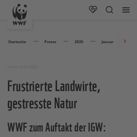
Startseite
Presse
2020
Januar
Fru
Stand: 16.01.2020
Frustrierte Landwirte,
gestresste Natur
WWF zum Auftakt der IGW: