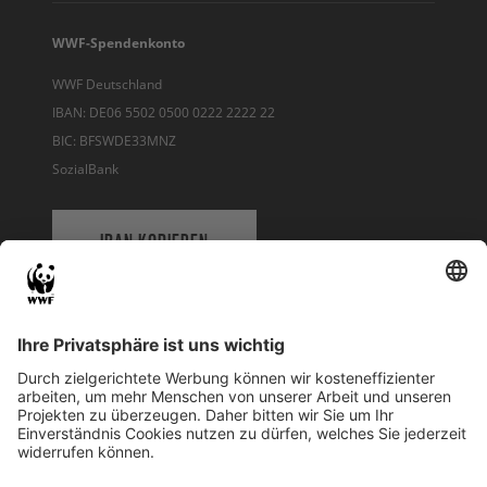
WWF-Spendenkonto
WWF Deutschland
IBAN: DE06 5502 0500 0222 2222 22
BIC: BFSWDE33MNZ
SozialBank
IBAN KOPIEREN
QR-CODE FÜR BANKING-APP
WWF Deutschland
Reinhardtstr. 18
10117 Berlin