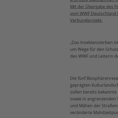
Mit der Übergabe des F
vom WWF Deutschland fä
Verbundprojekt.
„Das Insektensterben is
um Wege für den Schutz v
des WWF und Leiterin de
Die fünf Biosphärenrese
geprägten Kulturlandsc
sollen bereits bekannt
sowie in angrenzenden S
und Mähen der Straßenr
veränderte Mahdzeitpun