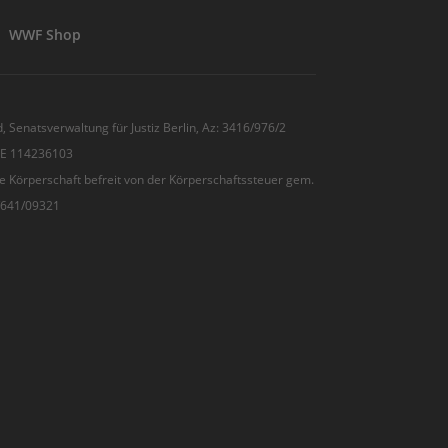
WWF Shop
, Senatsverwaltung für Justiz Berlin, Az: 3416/976/2
 DE 114236103
e Körperschaft befreit von der Körperschaftssteuer gem.
7/641/09321