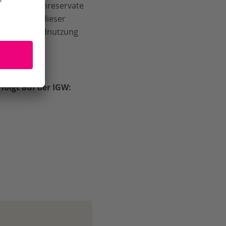
CO-Biosphärenreservate
falt. Fünf dieser
hutz und Landnutzung
olgt auf der IGW: