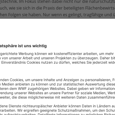
technik. Im Fokus stehen dabei nicht nur die naturschutzfa
, wie sie sich in die Praxis der beteiligten Flächenbewirts
chen Folgen sie haben. Nur wenn es gelingt, tragfähige und
ine insektengerechte Landnutzung langfristig und flächende
Tierarten in Deutschland sind Insekten. Sowohl die Gesamtme
sektenarten in Deutschland sinkt. Zentrale Faktoren für den
nschutz- und Düngemitteln, intensivierte landwirtschaftlich
r Lichtverschmutzung. Hinzu kommt der Verlust von Lebe
eispielsweise wenn Streuobstwiesen, Hecken oder Kleinge
nreservate geht auf ein Programm der UNESCO aus dem Jahr 
s Zusammenleben von Mensch und Natur beispielhaft erpro
schaften und wichtige Lebensräume für Mensch und Natur v
 Dazu gehört, in den Biosphärenreservaten eine Balance v