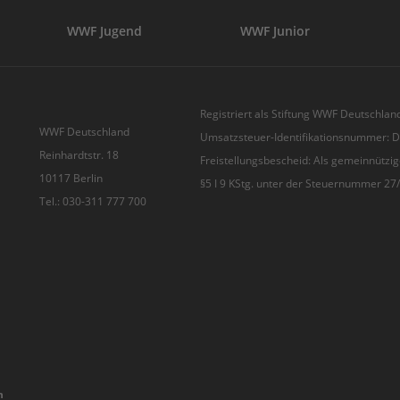
WWF Jugend
WWF Junior
Registriert als Stiftung WWF Deutschland
WWF Deutschland
Umsatzsteuer-Identifikationsnummer:
Reinhardtstr. 18
Freistellungsbescheid: Als gemeinnützig
10117 Berlin
§5 I 9 KStg. unter der Steuernummer 2
Tel.: 030-311 777 700
n