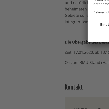
und natürlichen Kreislä
beheimaten regional höc
Gebiete sollen nun zu M
integriert werden.
Die Übergabe des Besc
Zeit: 17.01.2020, ab 13:
Ort: am BMU-Stand (Hall
Kontakt