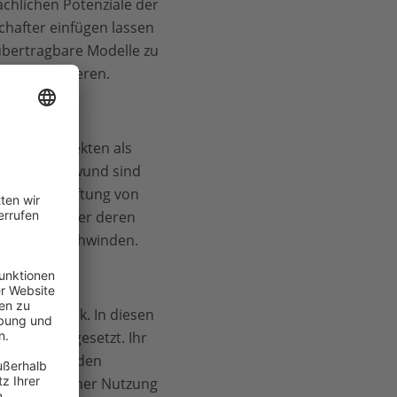
chlichen Potenziale der
chafter einfügen lassen
 übertragbare Modelle zu
ckend etablieren.
nge der Insekten als
 Insektenschwund sind
e Bewirtschaftung von
nsräumen oder deren
wässer verschwinden.
1970 zurück. In diesen
bt und umgesetzt. Ihr
or zerstörenden
on menschlicher Nutzung