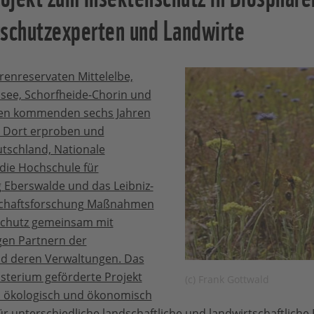
rschutzexperten und Landwirte
enreservaten Mittelelbe,
lsee, Schorfheide-Chorin und
den kommenden sechs Jahren
: Dort erproben und
tschland, Nationale
 die Hochschule für
 Eberswalde und das Leibniz-
schaftsforschung Maßnahmen
schutz gemeinsam mit
igen Partnern der
d deren Verwaltungen. Das
terium geförderte Projekt
(c) Frank Gottwald
on ökologisch und ökonomisch
 unterschiedliche landschaftliche und landwirtschaftliche