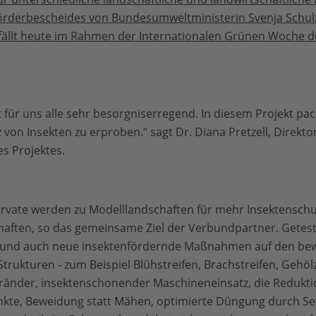
örderbescheides von Bundesumweltministerin Svenja Schulze
llt heute im Rahmen der Internationalen Grünen Woche de
t für uns alle sehr besorgniserregend. In diesem Projekt p
on Insekten zu erproben.“ sagt Dr. Diana Pretzell, Direktori
s Projektes.
rvate werden zu Modelllandschaften für mehr Insektenschutz
haften, so das gemeinsame Ziel der Verbundpartner. Getes
e und auch neue insektenfördernde Maßnahmen auf den bew
trukturen - zum Beispiel Blühstreifen, Brachstreifen, Gehö
änder, insektenschonender Maschineneinsatz, die Reduktio
kte, Beweidung statt Mähen, optimierte Düngung durch S