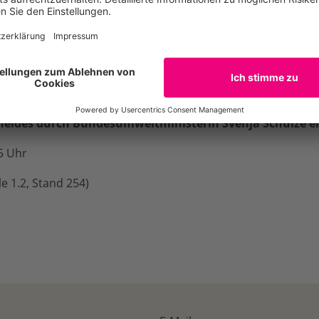
ufen zu erreichen. Deutschlands derzeit 16 offizielle UNES
hst unterschiedliche historisch gewachsene ökologische Viel
odelllandschaften entwickelt werden, in denen Insektensc
heides durch Bundesumweltministerin Svenja Schulze erf
15 Uhr
e 1.2, Stand 254)