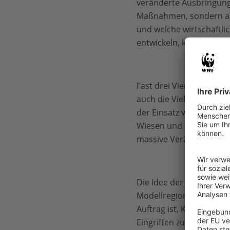
veränderte Ausbringungs
Maßnahmen, sondern auch
und welche wirtschaftli
entwickeln, kann sich e
Fast drei Viertel aller 
auch die Vielfalt der In
der Einsatz von Pflanze
Wiesen und Feldern ode
massive Veränderung, b
Die Idee der Biosphäre
Modellregionen wird da
Auftrag ist, Kulturland
Eingriffen zu bewahren.