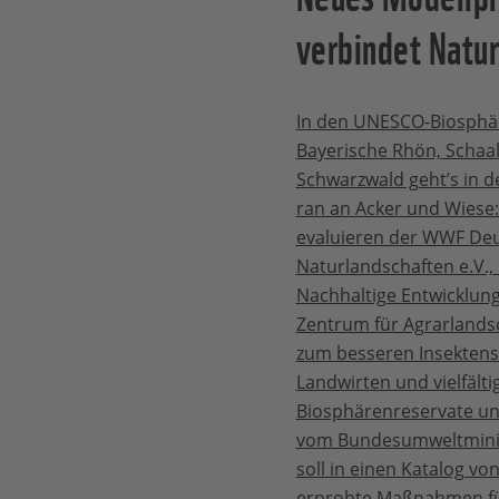
verbindet Natu
In den UNESCO-Biosphär
Bayerische Rhön, Schaa
Schwarzwald geht’s in 
ran an Acker und Wiese
evaluieren der WWF Deu
Naturlandschaften e.V.,
Nachhaltige Entwicklung
Zentrum für Agrarland
zum besseren Insekten
Landwirten und vielfält
Biosphärenreservate un
vom Bundesumweltminis
soll in einen Katalog v
erprobte Maßnahmen für