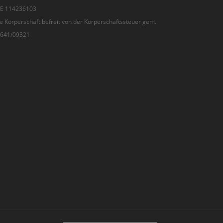
 DE 114236103
e Körperschaft befreit von der Körperschaftssteuer gem.
7/641/09321