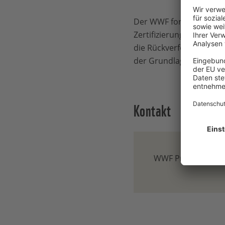
Der WWF fordert den MSC
Zertifizierung abzusehe
die Rückverfolgbarkeit
der Grundlage solider w
Kontakt
WWF Presse-Team