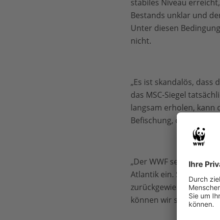
stabiles Niveau erreich
Bestands unklar und der 
Unter diesen Bedingungen
nicht.
„Es ist skandalös, dass d
das MSC-Siegel tatsächli
langsam erholen, kann 
Befischung, die ein Umwe
„Der WWF setzt sich für
Atlantik ein. Sämtliche 
zurückgewiesen, sodass
können wir so nicht hin