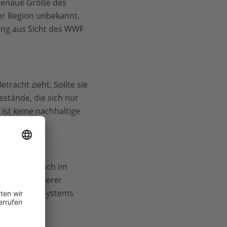
 genaue Größe des
 der Region unbekannt.
rung aus Sicht des WWF
tracht zieht. Sollte sie
estände, die sich nur
st keine nachhaltige
 Kanstinger.
Roten Thunfisch im
vom Zertifizierer
en des MSC-Systems