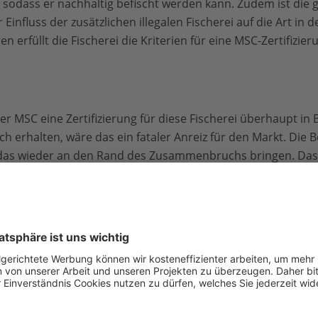
t, sodass er nachhaltig befischt werden kann. Zudem ist die
Einfluss der zusätzlichen illegalen Fischerei auf die Art in
 erfüllt die Fischerei die Kriterien für eine MSC-Zertifizie
er MSC eine Zertifizierung für diese Fischerei überhaupt in Be
ch erhalten, wäre das ein fataler Anreiz für den Markt. Die B
das wieder an den Rand des Zusammenbruchs bringen. Das i
lt-Siegel verdient“, kritisiert WWF-Fischereiexperte Philipp
 den langfristigen Erhalt und eine schonende Nutzung des 
Bedenken gegen die Zertifizierung wurden im Vorfeld jedoch 
 der WWF nun formell Einspruch eingelegt hat. Das Versag
nehmen“, erklärt Kanstinger.