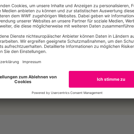
 auf, den derzeitigen Zertifizierungsprozess zu stoppen u
n. Stattdessen solle er Druck auf die Regierungen ausüben,
 grundsätzlich zu verbessern und einen nachhaltigen Umgan
issenschaftlicher Gutachten zu fordern.
E-Mail