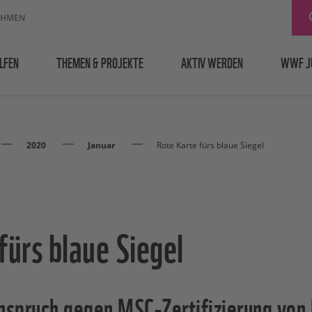
EHMEN
LFEN
THEMEN & PROJEKTE
AKTIV WERDEN
WWF J
2020
Januar
Rote Karte fürs blaue Siegel
fürs blaue Siegel
spruch gegen MSC-Zertifizierung von