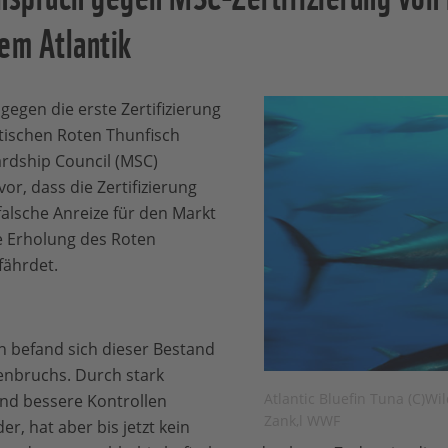
em Atlantik
egen die erste Zertifizierung
ntischen Roten Thunfisch
rdship Council (MSC)
or, dass die Zertifizierung
alsche Anreize für den Markt
ge Erholung des Roten
fährdet.
n befand sich dieser Bestand
bruchs. Durch stark
Atlantic Bluefin Tuna (C)Wi
nd bessere Kontrollen
Zank,l WWF
er, hat aber bis jetzt kein