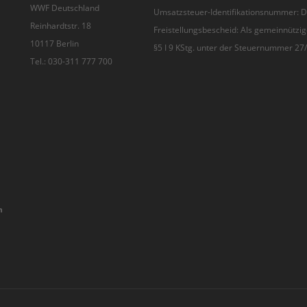
WWF Deutschland
Umsatzsteuer-Identifikationsnummer:
Reinhardtstr. 18
Freistellungsbescheid: Als gemeinnützig
10117 Berlin
§5 I 9 KStg. unter der Steuernummer 2
Tel.: 030-311 777 700
n