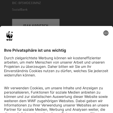
BIC: BFSWDE33MNZ
SozialBank
IBAN KOPIEREN
QR-CODE FÜR BANKING-APP
WWF Deutschland
Reinhardtstr. 18
10117 Berlin
Tel.: 030-311 777 700
Ihre Spende kann steuerlich geltend gemacht werden
Registriert als Stiftung WWF Deutschland, Senatsverwaltung für
Justiz Berlin, Az: 3416/976/2