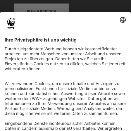
IBAN KOPIEREN
QR-CODE FÜR BANKING-APP
WWF Deutschland
Reinhardtstr. 18
10117 Berlin
Tel.: 030-311 777 700
Ihre Spende kann steuerlich geltend gemacht werden
Registriert als Stiftung WWF Deutschland, Senatsverwaltung für
Justiz Berlin, Az: 3416/976/2
Umsatzsteuer-Identifikationsnummer: DE 114236103
Freistellungsbescheid: Als gemeinnützige Körperschaft befreit
von der Körperschaftssteuer gem. §5 I 9 KStg. unter der