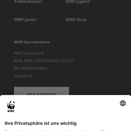
Publikationen
WWF Jugend
WWF Junior
WWF Shop
WWF-Spendenkonto
WWF Deutschland
IBAN: DE06 5502 0500 0222 2222 22
BIC: BFSWDE33MNZ
SozialBank
IBAN KOPIEREN
QR-CODE FÜR BANKING-APP