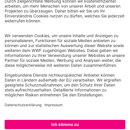
WWF Deutschland
Reinhardtstr. 18
10117 Berlin
Tel.: 030-311 777 700
Ihre Spende kann steuerlich geltend gemacht werden
Registriert als Stiftung WWF Deutschland, Senatsverwaltung für
Justiz Berlin, Az: 3416/976/2
Umsatzsteuer-Identifikationsnummer: DE 114236103
Freistellungsbescheid: Als gemeinnützige Körperschaft befreit
von der Körperschaftssteuer gem. §5 I 9 KStg. unter der
Steuernummer 27/641/09321
© WWF Deutschland 2026