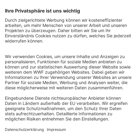
QR-CODE FÜR BANKING-APP
WWF Deutschland
Reinhardtstr. 18
10117 Berlin
Tel.: 030-311 777 700
Ihre Spende kann steuerlich geltend gemacht werden
Registriert als Stiftung WWF Deutschland, Senatsverwaltung für
Justiz Berlin, Az: 3416/976/2
Umsatzsteuer-Identifikationsnummer: DE 114236103
Freistellungsbescheid: Als gemeinnützige Körperschaft befreit
von der Körperschaftssteuer gem. §5 I 9 KStg. unter der
Steuernummer 27/641/09321
© WWF Deutschland 2026