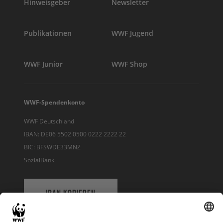
Hinweisgeber
Newsletter
Publikationen
WWF Jugend
WWF Junior
WWF Shop
WWF-Spendenkonto
WWF Deutschland
IBAN: DE06 5502 0500 0222 2222 22
BIC: BFSWDE33MNZ
SozialBank
IBAN KOPIEREN