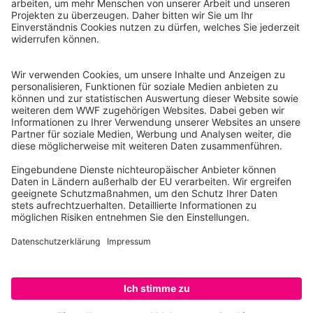
WWF Deutschland
Reinhardtstr. 18
10117 Berlin
Tel.: 030-311 777 700
Ihre Spende kann steuerlich geltend gemacht werden
Registriert als Stiftung WWF Deutschland, Senatsverwaltung für
Justiz Berlin, Az: 3416/976/2
Umsatzsteuer-Identifikationsnummer: DE 114236103
Freistellungsbescheid: Als gemeinnützige Körperschaft befreit
von der Körperschaftssteuer gem. §5 I 9 KStg. unter der
Steuernummer 27/641/09321
© WWF Deutschland 2026