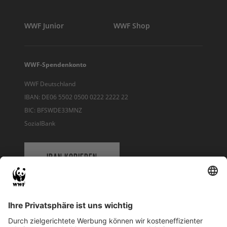
WWF Junior
WWF Shop
WWF-Spendenkonto
WWF Deutschland
IBAN: DE06 5502 0500 0222 2222 22
BIC: BFSWDE33MNZ
SozialBank
IBAN KOPIEREN
QR-CODE FÜR BANKING-APP