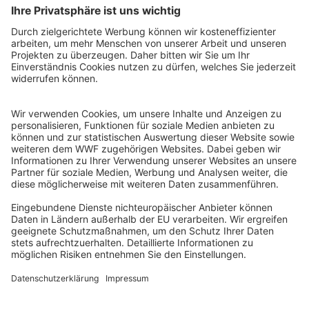
WWF Deutschland
Reinhardtstr. 18
10117 Berlin
Tel.: 030-311 777 700
Ihre Spende kann steuerlich geltend gemacht werden
Registriert als Stiftung WWF Deutschland, Senatsverwaltung für
Justiz Berlin, Az: 3416/976/2
Umsatzsteuer-Identifikationsnummer: DE 114236103
Freistellungsbescheid: Als gemeinnützige Körperschaft befreit
von der Körperschaftssteuer gem. §5 I 9 KStg. unter der
Steuernummer 27/641/09321
© WWF Deutschland 2026