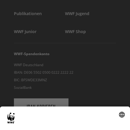
Publikationen
WWF Jugend
WWF Junior
WWF Shop
WWF-Spendenkonto
WWF Deutschland
IBAN: DE06 5502 0500 0222 2222 22
BIC: BFSWDE33MNZ
SozialBank
IBAN KOPIEREN
QR-CODE FÜR BANKING-APP