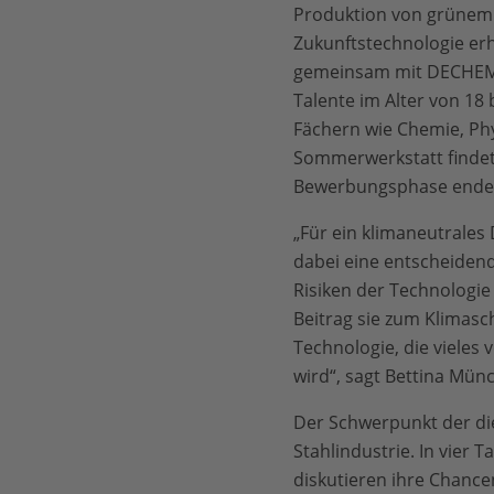
Produktion von grünem 
Zukunftstechnologie erh
gemeinsam mit DECHEMA e
Talente im Alter von 18 
Fächern wie Chemie, Ph
Sommerwerkstatt findet v
Bewerbungsphase endet 
„Für ein klimaneutrales
dabei eine entscheiden
Risiken der Technologie
Beitrag sie zum Klimasch
Technologie, die vieles
wird“, sagt Bettina Mün
Der Schwerpunkt der die
Stahlindustrie. In vier
diskutieren ihre Chance