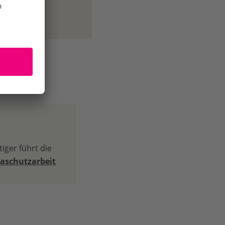
iger führt die
aschutzarbeit