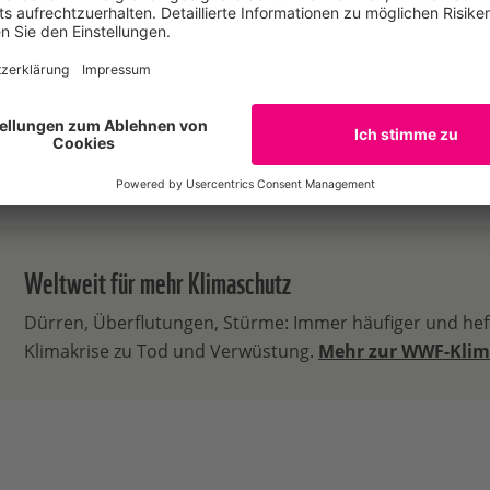
n
Tel: 030311777971
onen
Weltweit für mehr Klimaschutz
Dürren, Überflutungen, Stürme: Immer häufiger und heft
Klimakrise zu Tod und Verwüstung.
Mehr zur WWF-Klim