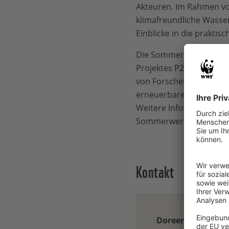
Akteuren. Im Rahmen vo
klimafreundliche Wasser
Einblicke in die prakti
Die Sommerwerkstatt find
Projektes P2X, das vom 
von Forscher:innen, Ind
erneuerbaren Energie in
Weitere Informationen 
Sommerwerkstatt und zu
Kontakt
Doreen Kolonko