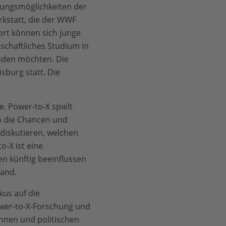
dungsmöglichkeiten der
rkstatt, die der WWF
ort können sich junge
nschaftliches Studium in
nden möchten. Die
sburg statt. Die
. Power-to-X spielt
m die Chancen und
 diskutieren, welchen
o-X ist eine
n künftig beeinflussen
land.
kus auf die
Power-to-X-Forschung und
innen und politischen