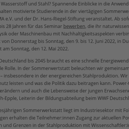
Wasserstoff und Stahl? Spannende Einblicke in die Anwen
alten motivierte Studierende in der viertägigen Sommerwe
.V. und der Dr. Hans-Riegel-Stiftung veranstaltet. Ab sof
bis 28 Jahren für das Seminar
bewerben
, die ihr naturwisse
ysik oder Maschinenbau mit Nachhaltigkeitsaspekten verbi
on Donnerstag bis Sonntag, den 9. bis 12. Juni 2022, in Dui
am Sonntag, den 12. Mai 2022.
 Deutschland bis 2045 braucht es eine schnelle Energiewende
de Rolle. In der Sommerwertstatt beleuchten wir gemeinsa
 – insbesondere in der energiereichen Stahlproduktion. Wir
utz leisten und was die Politik dazu beitragen kann. Power-t
 verändern und auch die Lebensweise der jungen Erwachsene
ch-Epple, Leiterin der Bildungsabteilung beim WWF Deutsch
sjährigen Sommerwerkstatt liegt im Industriesektor mit Fo
 Tagen erhalten die Teilnehmer:innen Zugang zur aktuellen 
n und Grenzen in der Stahlproduktion mit Wissenschaftler: