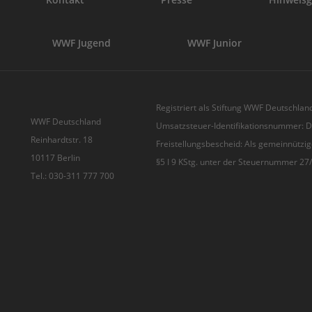
WWF Jugend
WWF Junior
Registriert als Stiftung WWF Deutschland
WWF Deutschland
Umsatzsteuer-Identifikationsnummer:
Reinhardtstr. 18
Freistellungsbescheid: Als gemeinnützig
10117 Berlin
§5 I 9 KStg. unter der Steuernummer 2
Tel.: 030-311 777 700