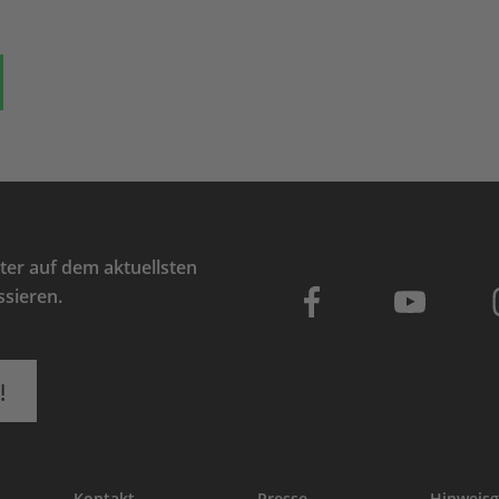
ok
auf Bluesky
Teilen auf Whatsapp
er auf dem aktuellsten
ssieren.
!
Kontakt
Presse
Hinweisg