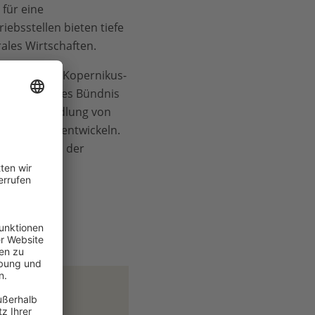
für eine
ebsstellen bieten tiefe
rales Wirtschaften.
tandteil des Kopernikus-
d. Ein breites Bündnis
n, die Umwandlung von
 zu weiterzuentwickeln.
as Programm der