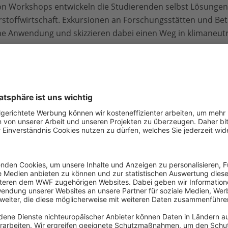
n Workshops entwickeln die Studierenden selbst Lösungen 
stoffwirtschaft. Exkursionen an Forschungsstätten und Betri
sche Anwendung und skizzieren dabei einen Weg in klimaneut
et in diesem Jahr bereits zum dritten Mal statt. Sie ist Bes
Bundesministerium für Bildung und Forschung gefördert wir
ustrievertreter:innen und NGOs treibt dabei das Ziel vora
 stoffliche Energieträger wie etwa Wasserstoff oder e-Fuels
zum Kopernikus-Projekt gibt es
hier.
Eine Übersicht über d
r Bewerbung finden Interessierte
hier
.
E-Mail