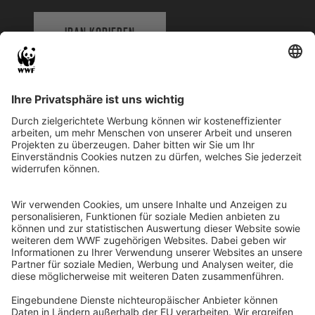
IBAN KOPIEREN
QR-CODE FÜR BANKING-APP
WWF Deutschland
Reinhardtstr. 18
10117 Berlin
Tel.: 030-311 777 700
Ihre Spende kann steuerlich geltend gemacht werden
Registriert als Stiftung WWF Deutschland, Senatsverwaltung für
Justiz Berlin, Az: 3416/976/2
Umsatzsteuer-Identifikationsnummer: DE 114236103
Freistellungsbescheid: Als gemeinnützige Körperschaft befreit
von der Körperschaftssteuer gem. §5 I 9 KStg. unter der