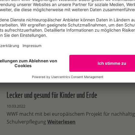
Worte ohne Wirkung
09.03.2022
WWF-Bericht: Regierungen bleiben hinter Versprechen 
Artenvielfalt zurück / Ambitionsniveau für Weltnaturko
steigen
Weiterlesen
Lecker und gesund für Kinder und Erde
10.03.2022
WWF macht mit bei europäischem Projekt für nachhalti
Schulverpflegung
Weiterlesen