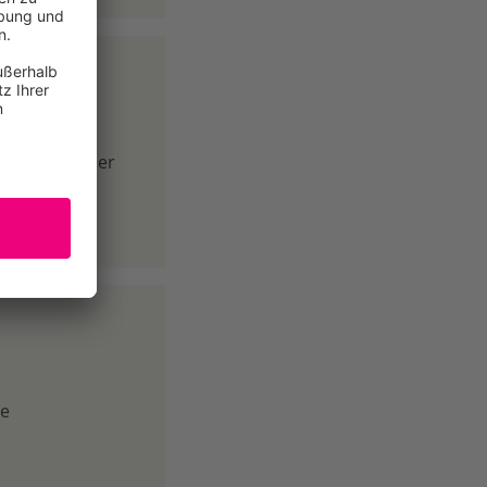
zum Schutz der
nferenz muss
ge