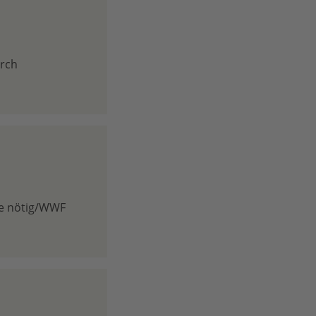
urch
me nötig/WWF