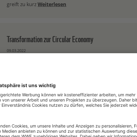
greift zu kurz
Weiterlesen
Transformation zur Circular Economy
09.03.2022
Mittelständische Unternehmen fit für Circular Econom
Weiterlesen
Hart an der Grenze
09.03.2022
Nach IPCC-Weckruf: WWF-Bericht „Feeling the Heat“ zei
der Klimakrise auf Tier- und Pflanzenarten
Weiterlesen