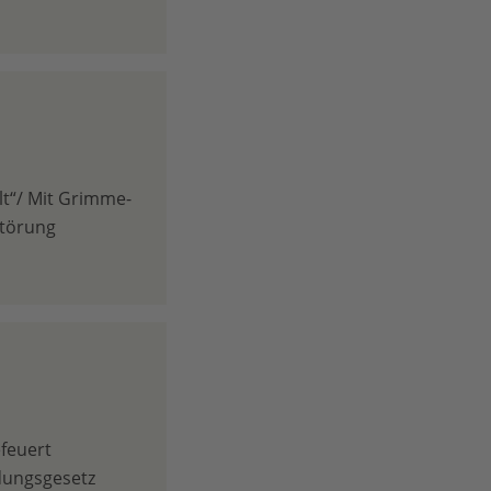
lt“/ Mit Grimme-
störung
feuert
dungsgesetz