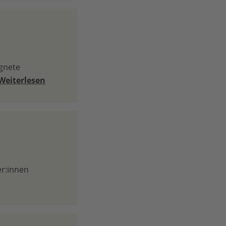
gnete
Weiterlesen
er:innen