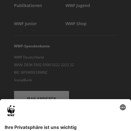
Publikationen
WWF Jugend
WWF Junior
WWF Shop
WWF-Spendenkonto
WWF Deutschland
IBAN: DE06 5502 0500 0222 2222 22
BIC: BFSWDE33MNZ
SozialBank
IBAN KOPIEREN
QR-CODE FÜR BANKING-APP