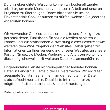
WWF Deutschland
Reinhardtstr. 18
10117 Berlin
Tel.: 030-311 777 700
Ihre Spende kann steuerlich geltend gemacht werden
Registriert als Stiftung WWF Deutschland, Senatsverwaltung für
Justiz Berlin, Az: 3416/976/2
Umsatzsteuer-Identifikationsnummer: DE 114236103
Freistellungsbescheid: Als gemeinnützige Körperschaft befreit
von der Körperschaftssteuer gem. §5 I 9 KStg. unter der
Steuernummer 27/641/09321
© WWF Deutschland 2026