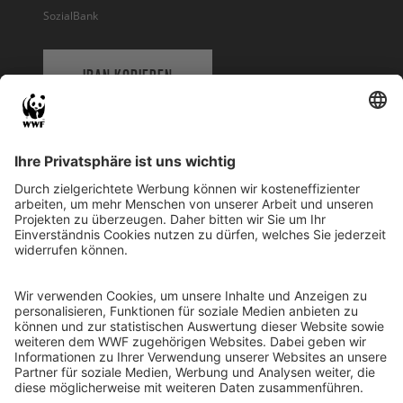
SozialBank
IBAN KOPIEREN
QR-CODE FÜR BANKING-APP
WWF Deutschland
Reinhardtstr. 18
10117 Berlin
Tel.: 030-311 777 700
Ihre Spende kann steuerlich geltend gemacht werden
Registriert als Stiftung WWF Deutschland, Senatsverwaltung für
Justiz Berlin, Az: 3416/976/2
Umsatzsteuer-Identifikationsnummer: DE 114236103