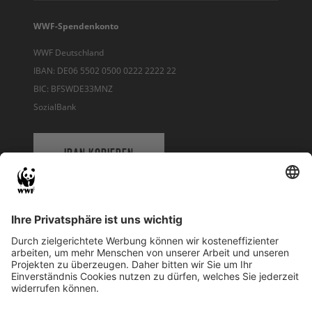
WWF-Spendenkonto
WWF Deutschland
IBAN: DE06 5502 0500 0222 2222 22
BIC: BFSWDE33MNZ
SozialBank
IBAN KOPIEREN
QR-CODE FÜR BANKING-APP
WWF Deutschland
Reinhardtstr. 18
10117 Berlin