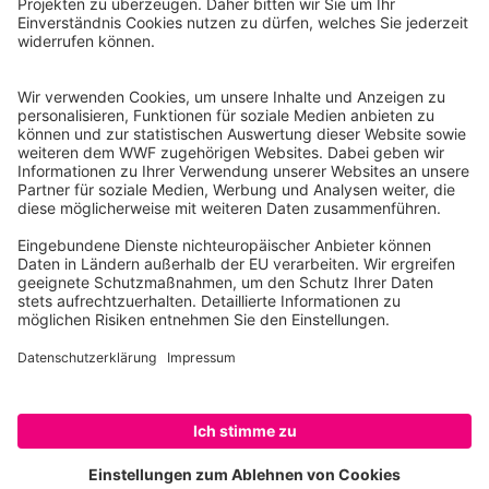
Reinhardtstr. 18
10117 Berlin
Tel.: 030-311 777 700
Ihre Spende kann steuerlich geltend gemacht werden
Registriert als Stiftung WWF Deutschland, Senatsverwaltung für
Justiz Berlin, Az: 3416/976/2
Umsatzsteuer-Identifikationsnummer: DE 114236103
Freistellungsbescheid: Als gemeinnützige Körperschaft befreit
von der Körperschaftssteuer gem. §5 I 9 KStg. unter der
Steuernummer 27/641/09321
© WWF Deutschland 2026