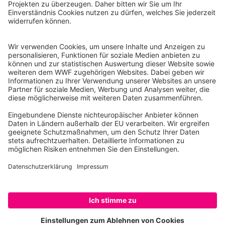
Reinhardtstr. 18
10117 Berlin
Tel.: 030-311 777 700
Ihre Spende kann steuerlich geltend gemacht werden
Registriert als Stiftung WWF Deutschland, Senatsverwaltung für
Justiz Berlin, Az: 3416/976/2
Umsatzsteuer-Identifikationsnummer: DE 114236103
Freistellungsbescheid: Als gemeinnützige Körperschaft befreit
von der Körperschaftssteuer gem. §5 I 9 KStg. unter der
Steuernummer 27/641/09321
© WWF Deutschland 2026