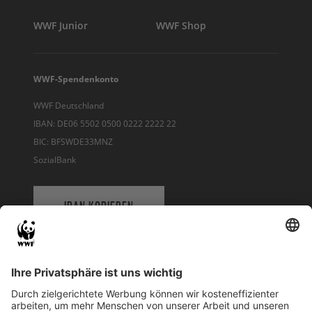
WWF Junior
WWF Shop
WWF-Spendenkonto
WWF Deutschland
IBAN: DE06 5502 0500 0222 2222 22
BIC: BFSWDE33MNZ
SozialBank
IBAN KOPIEREN
QR-CODE FÜR BANKING-APP
WWF Deutschland