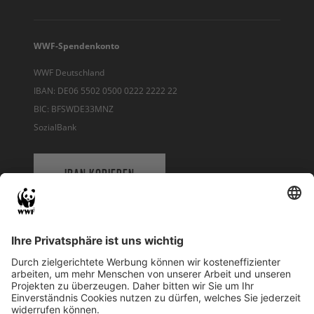
WWF-Spendenkonto
WWF Deutschland
IBAN: DE06 5502 0500 0222 2222 22
BIC: BFSWDE33MNZ
SozialBank
IBAN KOPIEREN
QR-CODE FÜR BANKING-APP
WWF Deutschland
Reinhardtstr. 18