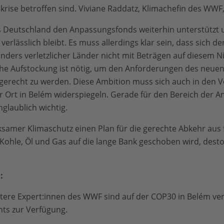
rise betroffen sind. Viviane Raddatz, Klimachefin des WWF
 Deutschland den Anpassungsfonds weiterhin unterstützt 
verlässlich bleibt. Es muss allerdings klar sein, dass sich 
ers verletzlicher Länder nicht mit Beträgen auf diesem Ni
che Aufstockung ist nötig, um den Anforderungen des neuen
 gerecht zu werden. Diese Ambition muss sich auch in den 
 Ort in Belém widerspiegeln. Gerade für den Bereich der 
nglaublich wichtig.
ksamer Klimaschutz einen Plan für die gerechte Abkehr aus f
 Kohle, Öl und Gas auf die lange Bank geschoben wird, dest
:
tere Expert:innen des WWF sind auf der COP30 in Belém ver
ts zur Verfügung.