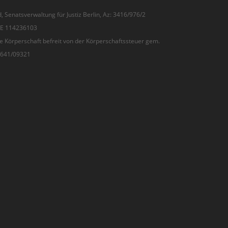
, Senatsverwaltung für Justiz Berlin, Az: 3416/976/2
 DE 114236103
e Körperschaft befreit von der Körperschaftssteuer gem.
7/641/09321