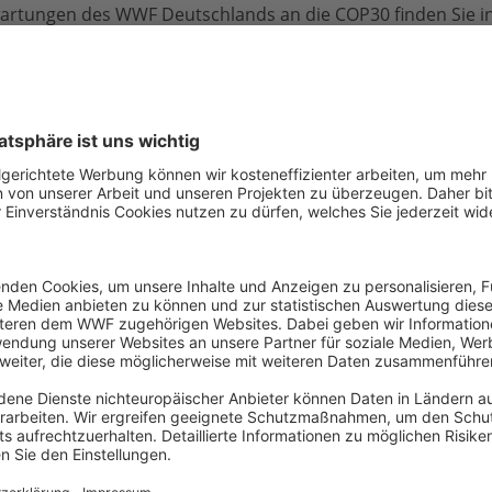
wartungen des WWF Deutschlands an die COP30 finden Sie in
://www.wwf.de/2025/november/wwf-erwartungen-fuer-den-l
le WWF, Tel.: 030 311 777 467,
lea.vranicar@wwf.de
, Pressestelle WWF, Tel.: +49 151 18854945,
freya.duncker@
E-Mail
für Meeresschutz und
Tel: 040530200448
mburg