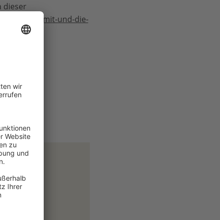
 dieser
eaders-summit-und-die-
wwf.de