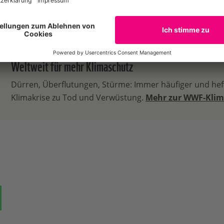
Weltweit für mehr Klimaschutz
Dürren, Überflutungen, Stürme: Immer häufiger und heft
Klimakrise zu Tod und Verwüstung.
Mehr zur WWF-Klim
ok
auf Bluesky
Teilen auf Whatsapp