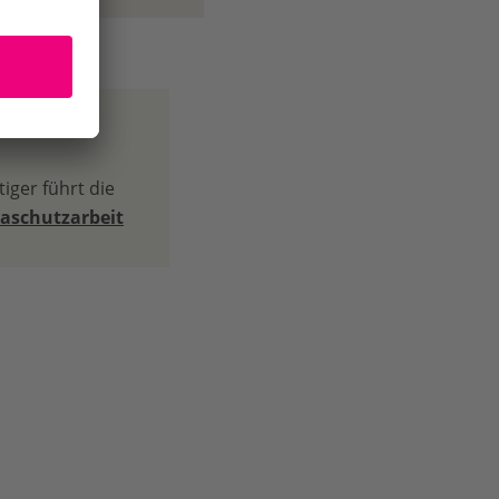
iger führt die
aschutzarbeit