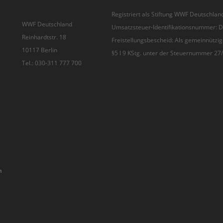
Registriert als Stiftung WWF Deutschland
WWF Deutschland
Umsatzsteuer-Identifikationsnummer:
Reinhardtstr. 18
Freistellungsbescheid: Als gemeinnützig
10117 Berlin
§5 I 9 KStg. unter der Steuernummer 2
Tel.: 030-311 777 700
n