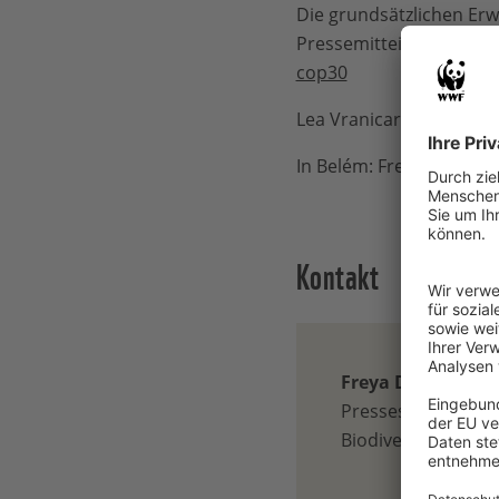
Die grundsätzlichen Er
Pressemitteilung:
https
cop30
Lea Vranicar, Pressestel
In Belém: Freya Duncker
Kontakt
Freya Duncker
Pressesprecherin 
Biodiversität / Ha