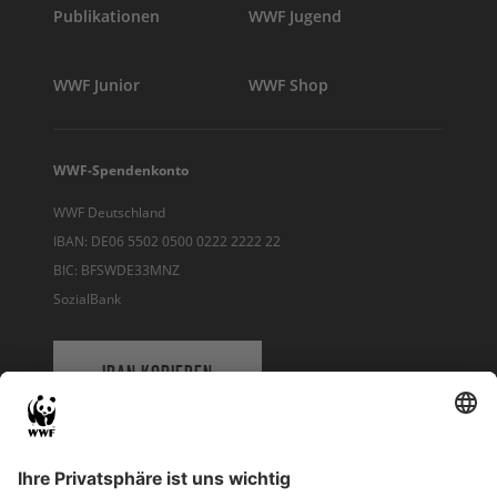
Publikationen
WWF Jugend
WWF Junior
WWF Shop
WWF-Spendenkonto
WWF Deutschland
IBAN: DE06 5502 0500 0222 2222 22
BIC: BFSWDE33MNZ
SozialBank
IBAN KOPIEREN
QR-CODE FÜR BANKING-APP