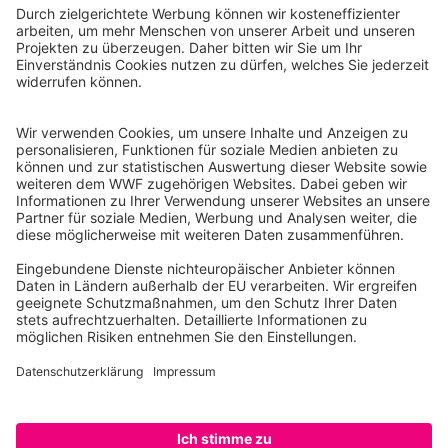
WWF Deutschland
Reinhardtstr. 18
10117 Berlin
Tel.: 030-311 777 700
Ihre Spende kann steuerlich geltend gemacht werden
Registriert als Stiftung WWF Deutschland, Senatsverwaltung für
Justiz Berlin, Az: 3416/976/2
Umsatzsteuer-Identifikationsnummer: DE 114236103
Freistellungsbescheid: Als gemeinnützige Körperschaft befreit
von der Körperschaftssteuer gem. §5 I 9 KStg. unter der
Steuernummer 27/641/09321
© WWF Deutschland 2026