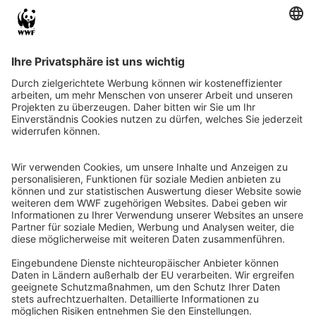
QR-CODE FÜR BANKING-APP
WWF Deutschland
Reinhardtstr. 18
10117 Berlin
Tel.: 030-311 777 700
Ihre Spende kann steuerlich geltend gemacht werden
Registriert als Stiftung WWF Deutschland, Senatsverwaltung für
Justiz Berlin, Az: 3416/976/2
Umsatzsteuer-Identifikationsnummer: DE 114236103
Freistellungsbescheid: Als gemeinnützige Körperschaft befreit
von der Körperschaftssteuer gem. §5 I 9 KStg. unter der
Steuernummer 27/641/09321