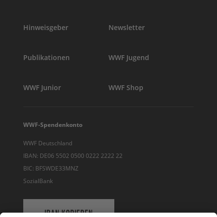
Hinweisgeber
Newsletter
Publikationen
WWF Jugend
WWF Junior
WWF Shop
WWF-Spendenkonto
WWF Deutschland
IBAN: DE06 5502 0500 0222 2222 22
BIC: BFSWDE33MNZ
SozialBank
IBAN KOPIEREN