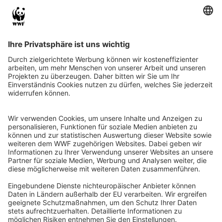
Eine Reiseexpedition in Bildern
Startseite
Aktuell
Patenprojekte weltweit
Stand: 12.05.2022
Meine Kollegin Sybille Klenzendorf ist Ihnen als
WWF-Eisbärenexpertin bekannt. Nun traf sie
sich in Spitzbergen mit Eisbärschützern
weltweit. Bestärkt durch die eindrucksvollen
Reiseerlebnisse zu Wasser und zu Land und
dem regen Austausch, beschlossen alle