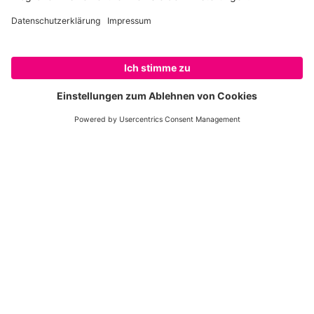
gemeinsam, was dringend notwendig ist: Der
Schutz der Eisbären muss weitergehen – und
das geht nur gemeinsam mit Klimaschutz!
Nur Dank Paten wie Ihnen ist die Arbeit für
SPENDEN
Eisbären und Klimaschutz möglich. Herzlichen
Dank!
Bleiben Sie mit dem WWF-Newsletter auf
dem aktuellsten Stand – mit Themen, die
Sie interessieren.
NEWSLETTER JETZT ABONNIEREN!