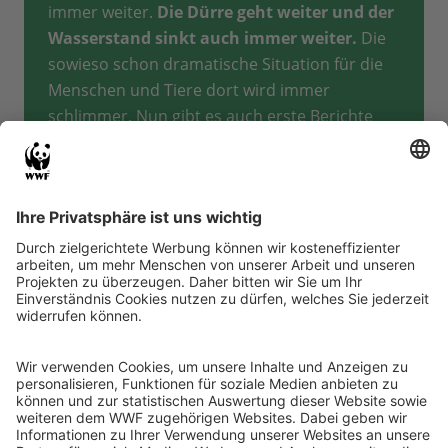
immer weiter.
Die Dürre geht weiter und der
Wasserstand sinkt auch immer weiter.
Die
sowieso schon dramatische Situation für die
Menschen und Tiere dort wird immer
schlimmer. Nun gibt es auch erste Berichte
von anderen austrocknenden See welchen wir
nachgehen. Da aber Boote die normalen
Fortbewegungsmittel sind, inzwischen aber
meist nicht mehr genug Wasser zur Nutzung
von Booten da ist, müssen wir diese Kontrolle
der anderen Seen wahrscheinlich mit Einsatz
von einem Hubschrauber machen. Schon am
Tefé See arbeitet der WWF, der brasilianische
Staat und unsere Partnerorganisationen
bereiots am Limit.
Tote Delfine werden
geborgen damit das wenige verbliebene
Restwasser nicht noch stärker