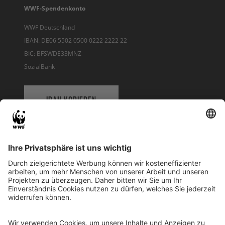
WWF-Spendenkonto
WWF Deutschland
IBAN: DE06 5502 0500 0222 2222 22
BIC: BFSWDE33MNZ
SozialBank
IBAN KOPIEREN
QR-CODE FÜR BANKING-APP
WWF Deutschland
Reinhardtstr. 18
10117 Berlin
Tel.: 030-311 777 700