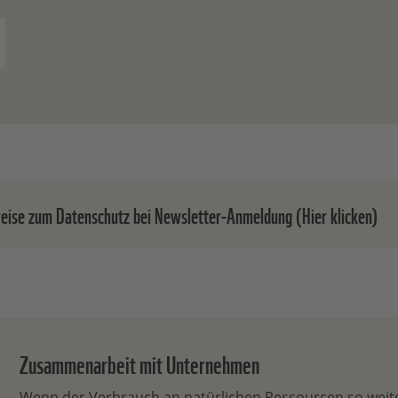
eise zum Datenschutz bei Newsletter-Anmeldung (Hier klicken)
em Absenden der Daten senden wir Ihnen eine E-Mail, in de
nmeldung bestätigen müssen.
inwilligung können Sie jederzeit ohne Angabe von Gründen
Zusammenarbeit mit Unternehmen
ufen. Einen formlosen Widerruf können Sie entweder über
elink in jedem Newsletter oder durch eine E-Mail an
Wenn der Verbrauch an natürlichen Ressourcen so weit