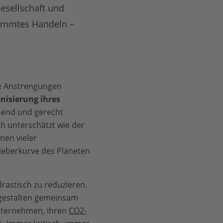
esellschaft und
timmtes Handeln –
re Anstrengungen
nisierung ihres
send und gerecht
h unterschätzt wie der
nen vieler
ieberkurve des Planeten
rastisch zu reduzieren.
 gestalten gemeinsam
Unternehmen, ihren
CO2-