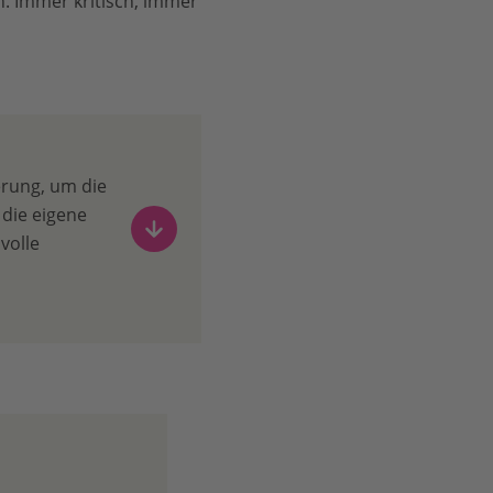
n. Immer kritisch, immer
rung, um die
 die eigene
volle