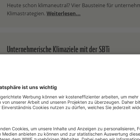
Heute schon klimaneutral? Vier Bausteine für unterneh
Klimastrategien.
Weiterlesen...
Unternehmerische Klimaziele mit der SBTi
Die allermeisten Unternehmen in Deutschland haben mit
erkannt, dass ambitionierter Klimaschutz mehr ist als 
beziehen oder Flächen per Kompensation aufzuforsten.
tzt zum Corporate-Newsletter an!