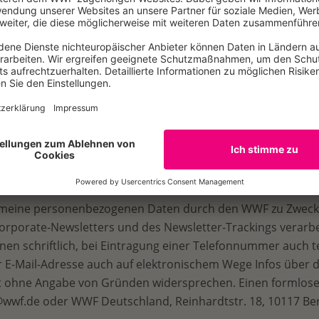
"Zusammenarbeit mit Unternehmen" gern auf dem Laufende
 Erfolge informiert werden? Dann abonnieren Sie jetzt unse
ass meine personenbezogenen Daten durch den WWF zu Zwec
Corporate-Newsletters und des Newsletter-Trackings verar
nen schriftlich, bei Eintragung einer Telefonnummer auch 
er E-Mail-Adresse auch auf elektronischem Wege Infos übe
it ohne Angabe von Gründen widersprechen. Einen formlo
o@wwf.de oder WWF Deutschland, Reinhardtstr. 18, 10117 Ber