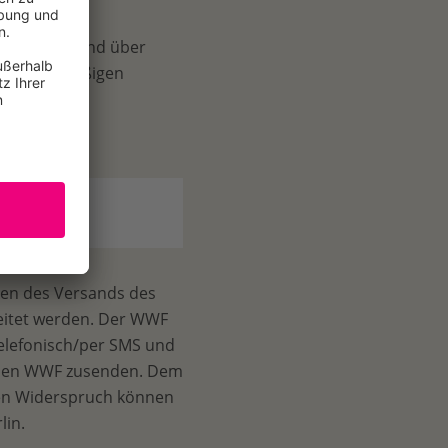
n bleiben und über
ren regelmäßigen
ken des Versands des
beitet werden. Der WWF
telefonisch/per SMS und
r den WWF zusenden. Dem
sen Widerspruch können
lin.