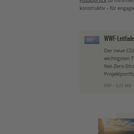
Fußabdruck
zu minimier
konstruktiv – für engag
WWF-Leitfade
Der neue CD
wichtigsten 
Net-Zero-Str
Projektportfo
PDF - 3,21 MB