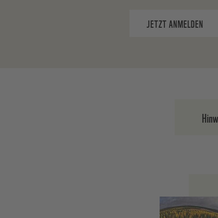
JETZT ANMELDEN
Hinw
Nach d
die A
Ihre E
widerr
Abmeld