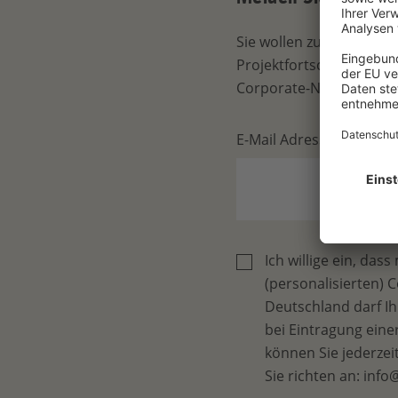
Sie wollen zum Thema 
Projektfortschritte und
Corporate-Newsletter!
E-Mail Adresse
Ich willige ein, d
(personalisierten) 
Deutschland darf Ih
bei Eintragung ein
können Sie jederze
Sie richten an: inf