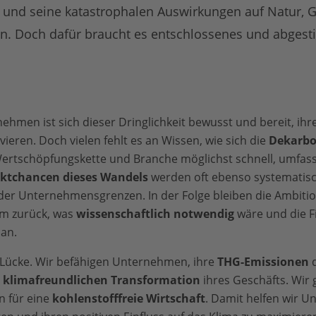
 und seine katastrophalen Auswirkungen auf Natur, G
n. Doch dafür braucht es entschlossenes und abges
ehmen ist sich dieser Dringlichkeit bewusst und bereit, ih
ieren. Doch vielen fehlt es an Wissen, wie sich die
Dekarbo
 Wertschöpfungskette und Branche möglichst schnell, umfas
ktchancen dieses Wandels
werden oft ebenso systematisc
s der Unternehmensgrenzen. In der Folge bleiben die Ambitio
m zurück, was
wissenschaftlich notwendig
wäre und die F
 an.
 Lücke. Wir befähigen Unternehmen, ihre
THG-Emissionen
d
r
klimafreundlichen Transformation
ihres Geschäfts. Wir
 für eine
kohlenstofffreie Wirtschaft
. Damit helfen wir 