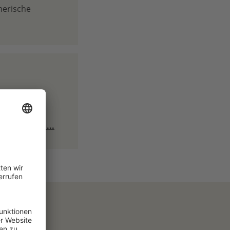
merische
tlerweile
Ökostrom zu
Weiterlesen...