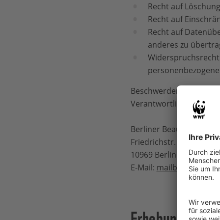
Recht auf Löschun
Recht auf Einschrä
Recht auf Datenübe
anderes zu übertra
Widerspruchsrecht –
personenbezogener 
Beschwerden gegen den
Verantwortliche Stelle f
Berliner Beauftragter f
Friedrichstr. 219
10969 Berlin
E-Mail:
mailbox[at]daten
Erhebung, Spei