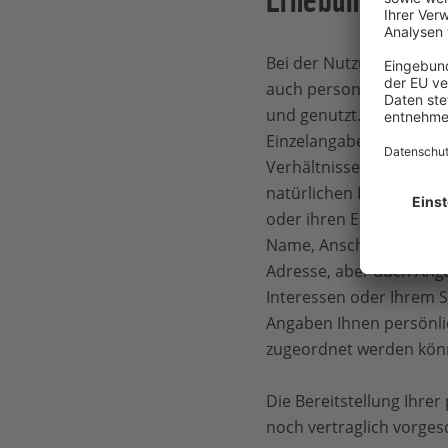
Bei der Nutzung unsere
auch personenbezogene
und genutzt. Personen
Einzelangaben über pers
Verhältnisse einer bes
natürlichen Person, die
oder ihren Eigenschafte
Name, Anschrift, Telefo
Adresse, aber auch Ang
Interessen oder Ihrem 
Angaben Ihnen persönlic
zugeordnet werden kön
Die Bereitstellung Ihre
noch vertraglich vorges