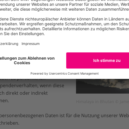
r Internetangebote werden
 Daten erhoben, gespeichert
bezogenen Daten sind
önliche oder sachliche
timmten oder bestimmbaren
 Aussagen zu ihrem Verhalten
n liefern. Dazu gehören
n- oder Faxnummer, E-Mail-
aben zu persönlichen
Spendenverhalten, wenn diese
h direkt oder indirekt
nen.
Himalaya in Bhutan © Jam
r personenbezogenen Daten ist für die Nutzung unserer Web
chrieben.