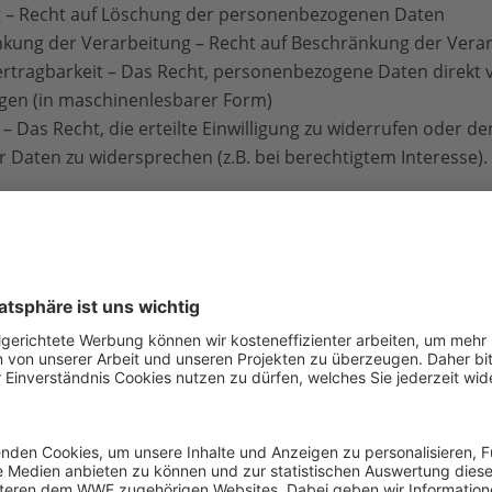
g – Recht auf Löschung der personenbezogenen Daten
nkung der Verarbeitung – Recht auf Beschränkung der Vera
rtragbarkeit – Das Recht, personenbezogene Daten direkt 
gen (in maschinenlesbarer Form)
 Das Recht, die erteilte Einwilligung zu widerrufen oder de
Daten zu widersprechen (z.B. bei berechtigtem Interesse).
 WWF können bei den Aufsichtsbehörden eingereicht werd
ür den WWF ist:
ür Datenschutz und Informationsfreiheit
schutz-berlin.de
cherung und Verwendung von Daten