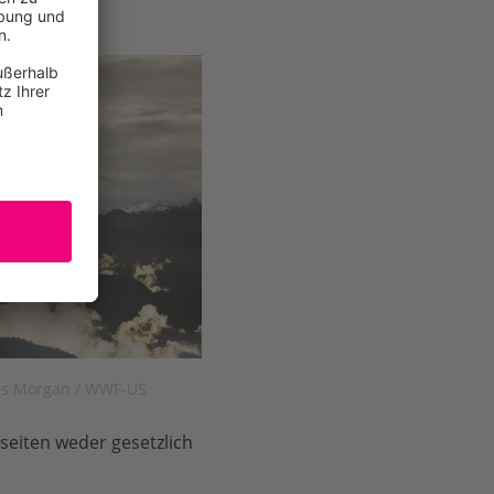
es Morgan / WWF-US
seiten weder gesetzlich