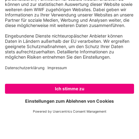
Gletscher, Vulkane und große Seen. Hier leben mehr
Arten von Säugetieren, Reptilien und Vögeln als
irgendwo sonst in Afrika.
Virunga ist außerdem einer von nur zwei Orten, an
dem die seltenen Berggorillas noch ein zu Hause
haben. Nun müssen wir langfristig die Zukunft
Virungas schützen. Denn 85 Prozent des
Nationalpark sind weiterhin von Ölkonzessionen
potentiell bedroht.
Solange die Regierung der demokratischen Republik
Kongo die mit dem Park überlappenden
Ölkonzessionen nicht generell zurückzieht, schwebt
weiter ein Damoklesschwert über diesem
Naturparadies. Weltweit müssen Welterbestätten
und Nationalparks für industrielle Ausbeutung tabu