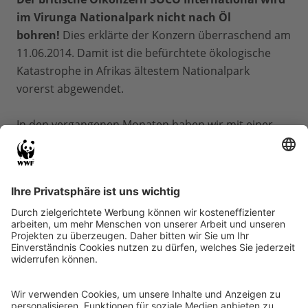
im Virunga Nationalpark nicht nach Öl
bohren!
Dies erklärte der Konzern überraschend am
11.06.2014. Damit ist die befürchtete ökologische
Katastrophe in Afrikas ältestem Nationalpark
vorerst abgewendet.
In den vergangenen Monaten haben wir mit einer
weltweiten WWF-Kampagne gegen die Ausbeutung
des UNESCO-Weltnaturerbes protestiert.
Über
750.000 Menschen haben uns weltweit
unterstützt.
Mit ihrer Unterschrift haben sie diesen
Erfolg erst möglich gemacht.
Wir danken allen, die
sich für den Schutz von Virunga eingesetzt haben!
Der Virunga Nationalpark liegt in der
Demokratischen Republik Kongo und vereint die
ganze Faszination Afrikas: Regenwald, Savanne,