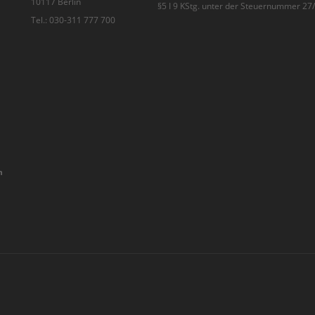
10117 Berlin
§5 I 9 KStg. unter der Steuernummer 2
Tel.: 030-311 777 700
n