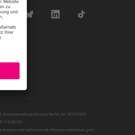
eber
WWF Shop
, Senatsverwaltung für Justiz Berlin, Az: 3416/976/2
 DE 114236103
e Körperschaft befreit von der Körperschaftssteuer gem.