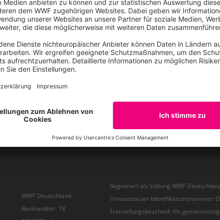
er auf dem aktuellsten
ssieren.
!
Kontakt
Presse
Hinweisg
WWF Jugend
WWF Junior
Registriert als Stiftung WWF Deutschland
WWF Deutschland
Umsatzsteuer-Identifikationsnummer:
Reinhardtstr. 18
Freistellungsbescheid: Als gemeinnützig