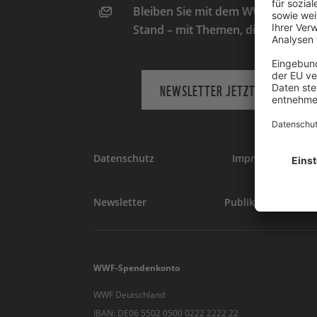
Bleiben Sie mit dem WWF-Newslett
Stand – mit Themen, die Sie intere
NEWSLETTER JETZT ABONNIEREN
Datenschutz
Impressum
Newsletter
Publikationen
WWF-Spendenkonto
WWF Deutschland
IBAN: DE06 5502 0500 0222 2222 22