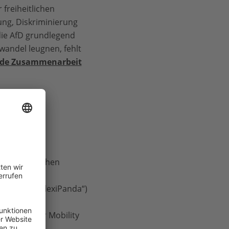
freiheitlichen
ng, Diskriminierung
die AfD grundlegend
wandel leugnen, fehlt
jede Zusammenarbeit
rund der flachen
Büro oder „FlexiPanda“)
ilvester
festyle oder Mobility