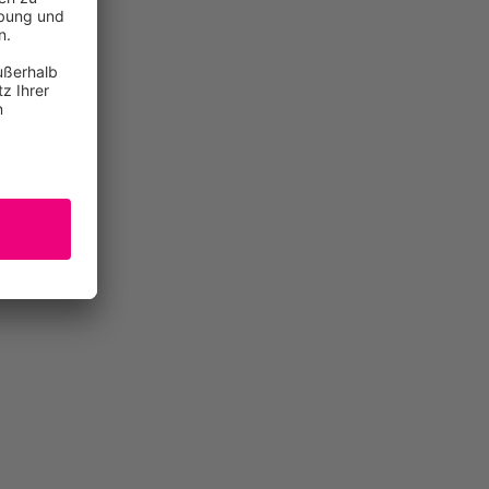
eff …)
Jahren
chkeiten