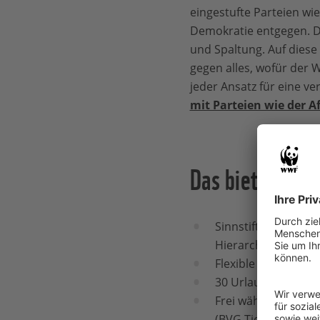
eingestufte Parteien wi
Demokratie entgegen. D
und Spaltung. Auf diese
gegen alles, wofür der 
jeder Ansatz für eine v
mit Parteien wie der A
Das bietet der
Sinnstiftende Tätig
Hierarchien
Flexible Arbeit auf
30 Urlaubstage pro 
Frei wählbare Incen
(BVG Ticket) (insge