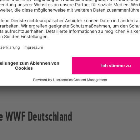
o willkommen
ork activities (WWF Band, Chor, Yoga, Rückenschule, Lauftr
Leistungen und eine betriebliche Altersvorsorge ab drei 
eit
e und die WWF Akademie mit diversen Weiterbildungsmögli
eim WWF
te WWF Deutschland