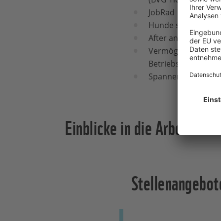
JobRad
Hunde sind im Bür
After and between w
Vermögenswirksame 
Betriebszugehörigk
Spannende Vorträg
Einblicke in die Arbeit b
Stellenangebo