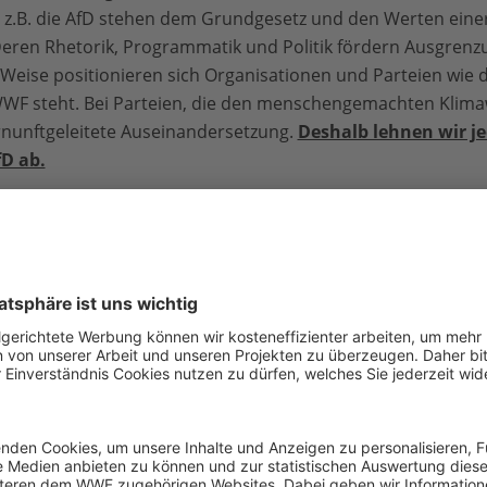
e z.B. die AfD stehen dem Grundgesetz und den Werten einer 
eren Rhetorik, Programmatik und Politik fördern Ausgrenzu
 Weise positionieren sich Organisationen und Parteien wie 
WWF steht. Bei Parteien, die den menschengemachten Klima
ernunftgeleitete Auseinandersetzung.
Deshalb lehnen wir 
fD ab.
 WWF als Arbeitgeber
keit mit der Möglichkeit, sich selbst stark einzubringen aufg
 Vertrauensbasis und flexible Arbeitsplatzwahl (Homeoffice, 
Jahr bei einer 5-Tage-Woche sowie frei an Heiligabend und S
tives in den Bereichen Health (Urban Sports Club), Family, Li
samt 528 Euro pro Jahr)