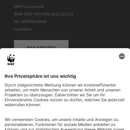
WWF Deutschland
IBAN: DE06 5502 0500 0222 2222 22
BIC: BFSWDE33MNZ
SozialBank
IBAN KOPIEREN
QR-CODE FÜR BANKING-APP
WWF Deutschland
Reinhardtstr. 18
10117 Berlin
Tel.: 030-311 777 700
Ihre Spende kann steuerlich geltend gemacht werden