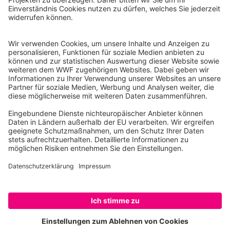
Reinhardtstr. 18
10117 Berlin
Tel.: 030-311 777 700
Ihre Spende kann steuerlich geltend gemacht werden
Registriert als Stiftung WWF Deutschland, Senatsverwaltung für
Justiz Berlin, Az: 3416/976/2
Umsatzsteuer-Identifikationsnummer: DE 114236103
Freistellungsbescheid: Als gemeinnützige Körperschaft befreit
von der Körperschaftssteuer gem. §5 I 9 KStg. unter der
Steuernummer 27/641/09321
© WWF Deutschland 2026