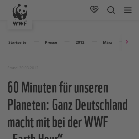
Startseite
Presse
2012
März
60 M
Stand: 30.03.2012
60 Minuten für unseren
Planeten: Ganz Deutschland
macht mit bei der WWF
„Earth Hour“