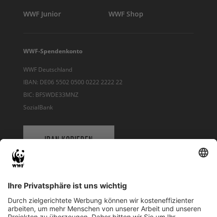
WWF Junior
WWF Shop
WWF-Spendenkonto
WWF Deutschland
IBAN: DE06 5502 0500 0222 2222 22
BIC: BFSWDE33MNZ
SozialBank
IBAN KOPIEREN
QR-CODE FÜR BANKING-APP
WWF Deutschland