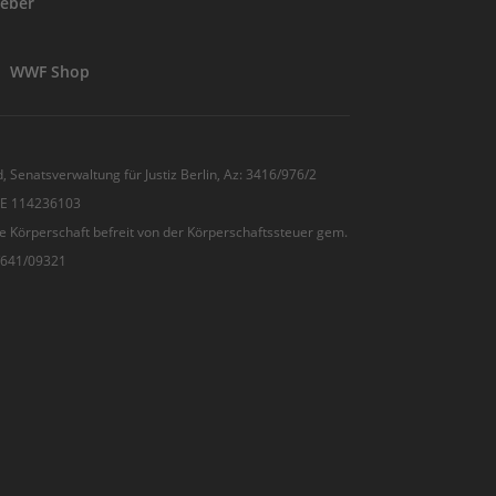
eber
WWF Shop
, Senatsverwaltung für Justiz Berlin, Az: 3416/976/2
 DE 114236103
e Körperschaft befreit von der Körperschaftssteuer gem.
7/641/09321