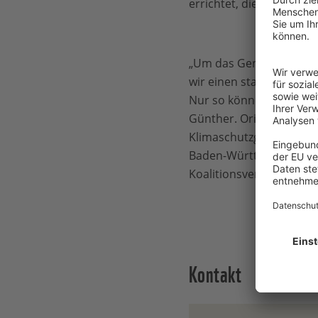
errichtet, die die Forts
„Um das Generationenpro
wir einen stabilen Rahm
Nur so können die Ziele
Günther. Orientierung f
Klimaschutzgesetz. Auf
Baden-Württemberg im Ju
Koalitionsverträgen von
Kontakt