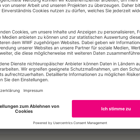
chritte jeweils vor der nächsten Bundestagswahl evaluiert.
jekt Energiewende zielorientiert, flexibel und kosteneffizi
en und Klarheit wer wann welche Rechte, Pflichten und Vera
 erreicht und den Investoren Planungssicherheit gegeben w
ür den WWF-Entwurf bot das seit 2008 in Großbritannien be
 Bundeslandebene haben in Deutschland bereits Nordrhein-
li dieses Jahres entsprechende Gesetzte verabschiedet. I
 Schleswig-Holstein und Rheinland-Pfalz sind sie vereinbart