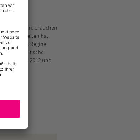
ent zu steuern, brauchen
ntwortlichkeiten hat.
erden“, sagt Regine
stehende britische
Westfalen in 2012 und
n den
 worden.