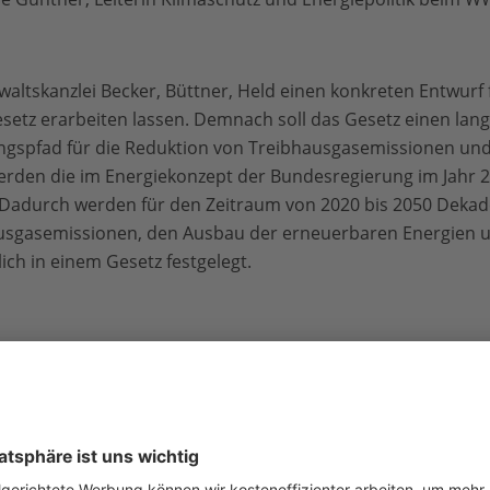
altskanzlei Becker, Büttner, Held einen konkreten Entwurf 
tz erarbeiten lassen. Demnach soll das Gesetz einen langf
ungspfad für die Reduktion von Treibhausgasemissionen und
rden die im Energiekonzept der Bundesregierung im Jahr 201
Dadurch werden für den Zeitraum von 2020 bis 2050 Dekade
sgasemissionen, den Ausbau der erneuerbaren Energien un
lich in einem Gesetz festgelegt.
em Gesetz ein neues Verfahren etabliert werden, das die s
rgiewende koordiniert, die Zielerreichung garantiert und f
imaschutzplan, den die Bundesregierung zu Beginn der jeweil
ndestag beschließt, wird dabei ein wesentliches Instrument s
gebündelt werden. Als unabhängige Institution wird eine