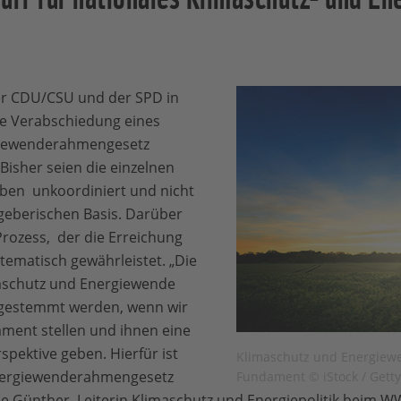
er CDU/CSU und der SPD in
ie Verabschiedung eines
giewenderahmengesetz
isher seien die einzelnen
aben unkoordiniert und nicht
zgeberischen Basis. Darüber
rozess, der die Erreichung
tematisch gewährleistet. „Die
aschutz und Energiewende
 gestemmt werden, wenn wir
ament stellen und ihnen eine
rspektive geben. Hierfür ist
Klimaschutz und Energiewe
Energiewenderahmengesetz
Fundament © iStock / Gett
ine Günther, Leiterin Klimaschutz und Energiepolitik beim 