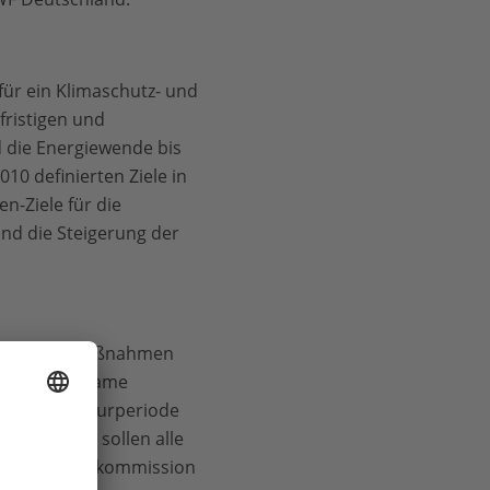
für ein Klimaschutz- und
ristigen und
 die Energiewende bis
0 definierten Ziele in
n-Ziele für die
d die Steigerung der
taatlichen Maßnahmen
ür eine wirksame
igen Legislaturperiode
ein. In ihm sollen alle
 Klimaschutzkommission