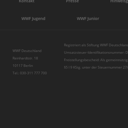
Kontakt
Presse
Hinweisg
WWF Jugend
WWF Junior
Registriert als Stiftung WWF Deutschland
WWF Deutschland
Umsatzsteuer-Identifikationsnummer:
Reinhardtstr. 18
Freistellungsbescheid: Als gemeinnützig
10117 Berlin
§5 I 9 KStg. unter der Steuernummer 2
Tel.: 030-311 777 700