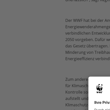
Der WWF hat bei der Anw
Energiewenderahmengese
verbindlichen Entwickl
2050 vorgeben. Dafür we
das Gesetz übertragen. 
Minderung von Treibhau
Energieeffizienz verbind
Zum anderen soll mit d
für Klimaschutz und Ene
Kontrolle sorgt. Ein Kl
aufstellt und den der Bu
Klimaschutz-Maßnahmen 