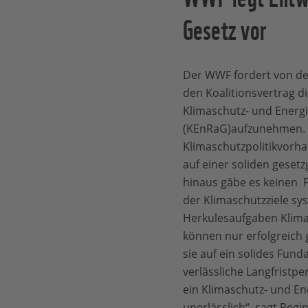
Gesetz vor
Der WWF fordert von d
den Koalitionsvertrag d
Klimaschutz- und Ener
(KEnRaG)aufzunehmen. B
Klimaschutzpolitikvorh
auf einer soliden geset
hinaus gäbe es keinen P
der Klimaschutzziele sys
Herkulesaufgaben Klim
können nur erfolgreich
sie auf ein solides Fund
verlässliche Langfristpe
ein Klimaschutz- und 
unerlässlich“, sagt Reg