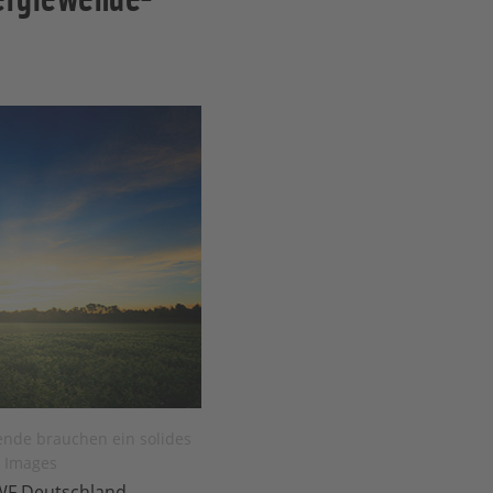
nde brauchen ein solides
y Images
WWF Deutschland.