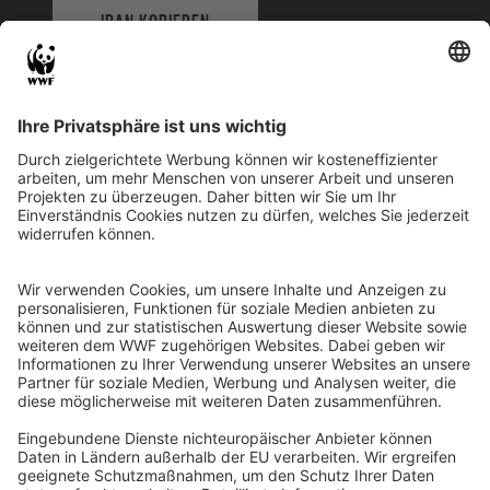
IBAN KOPIEREN
QR-CODE FÜR BANKING-APP
WWF Deutschland
Reinhardtstr. 18
10117 Berlin
Tel.: 030-311 777 700
Ihre Spende kann steuerlich geltend gemacht werden
Registriert als Stiftung WWF Deutschland, Senatsverwaltung für
Justiz Berlin, Az: 3416/976/2
Umsatzsteuer-Identifikationsnummer: DE 114236103
Freistellungsbescheid: Als gemeinnützige Körperschaft befreit
von der Körperschaftssteuer gem. §5 I 9 KStg. unter der
Steuernummer 27/641/09321