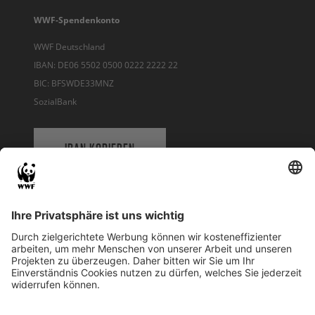
WWF-Spendenkonto
WWF Deutschland
IBAN: DE06 5502 0500 0222 2222 22
BIC: BFSWDE33MNZ
SozialBank
IBAN KOPIEREN
QR-CODE FÜR BANKING-APP
WWF Deutschland
Reinhardtstr. 18
10117 Berlin
Tel.: 030-311 777 700