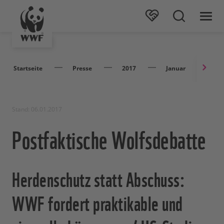
Startseite
Presse
2017
Januar
Po
Stand: 06.01.2017
Postfaktische Wolfsdebatte
Herdenschutz statt Abschuss:
WWF fordert praktikable und