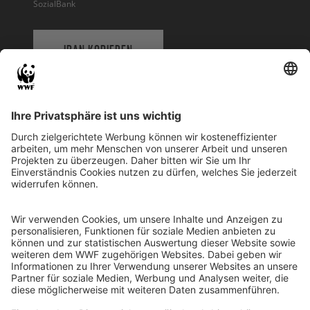
SozialBank
IBAN KOPIEREN
QR-CODE FÜR BANKING-APP
WWF Deutschland
Reinhardtstr. 18
10117 Berlin
Tel.: 030-311 777 700
Ihre Spende kann steuerlich geltend gemacht werden
Registriert als Stiftung WWF Deutschland, Senatsverwaltung für
Justiz Berlin, Az: 3416/976/2
Umsatzsteuer-Identifikationsnummer: DE 114236103
Freistellungsbescheid: Als gemeinnützige Körperschaft befreit