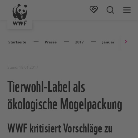
Startseite
Presse
2017
Januar
Ti
Stand: 18.01.2017
Tierwohl-Label als
ökologische Mogelpackung
WWF kritisiert Vorschläge zu