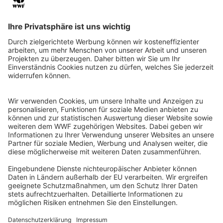
QR-CODE FÜR BANKING-APP
WWF Deutschland
Reinhardtstr. 18
10117 Berlin
Tel.: 030-311 777 700
Ihre Spende kann steuerlich geltend gemacht werden
Registriert als Stiftung WWF Deutschland, Senatsverwaltung für
Justiz Berlin, Az: 3416/976/2
Umsatzsteuer-Identifikationsnummer: DE 114236103
Freistellungsbescheid: Als gemeinnützige Körperschaft befreit
von der Körperschaftssteuer gem. §5 I 9 KStg. unter der
Steuernummer 27/641/09321
© WWF Deutschland 2026