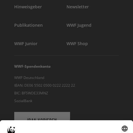
Hinweisgeber
Newsletter
Publikationen
WWF Jugend
WWF Junior
WWF Shop
WWF-Spendenkonto
WWF Deutschland
IBAN: DE06 5502 0500 0222 2222 22
BIC: BFSWDE33MNZ
SozialBank
IBAN KOPIEREN