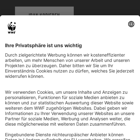
IBAN KOPIEREN
QR-CODE FÜR BANKING-APP
WWF Deutschland
Reinhardtstr. 18
10117 Berlin
Tel.: 030-311 777 700
Ihre Spende kann steuerlich geltend gemacht werden
Registriert als Stiftung WWF Deutschland, Senatsverwaltung für
Justiz Berlin, Az: 3416/976/2
Umsatzsteuer-Identifikationsnummer: DE 114236103
Freistellungsbescheid: Als gemeinnützige Körperschaft befreit