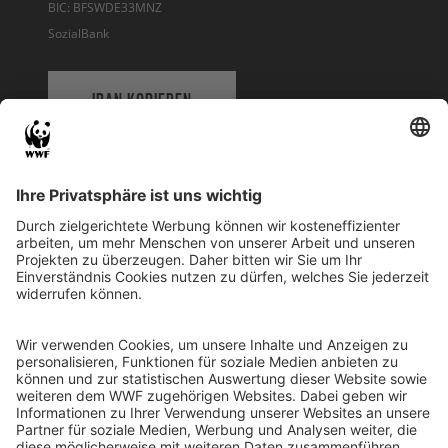
BIC: BFSWDE33MNZ
SozialBank
IBAN KOPIEREN
QR-CODE FÜR BANKING-APP
WWF Deutschland
Reinhardtstr. 18
10117 Berlin
Tel.: 030-311 777 700
Ihre Spende kann steuerlich geltend gemacht werden
Registriert als Stiftung WWF Deutschland, Senatsverwaltung für
Justiz Berlin, Az: 3416/976/2