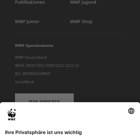
Publikationen
WWF Jugend
WWF Junior
WWF Shop
WWF-Spendenkonto
WWF Deutschland
IBAN: DE06 5502 0500 0222 2222 22
BIC: BFSWDE33MNZ
SozialBank
IBAN KOPIEREN
QR-CODE FÜR BANKING-APP