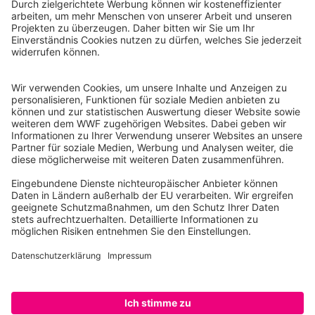
WWF Deutschland
Reinhardtstr. 18
10117 Berlin
Tel.: 030-311 777 700
Ihre Spende kann steuerlich geltend gemacht werden
Registriert als Stiftung WWF Deutschland, Senatsverwaltung für
Justiz Berlin, Az: 3416/976/2
Umsatzsteuer-Identifikationsnummer: DE 114236103
Freistellungsbescheid: Als gemeinnützige Körperschaft befreit
von der Körperschaftssteuer gem. §5 I 9 KStg. unter der
Steuernummer 27/641/09321
© WWF Deutschland 2026