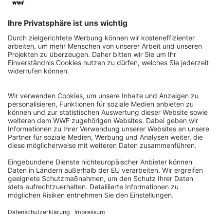
QR-CODE FÜR BANKING-APP
WWF Deutschland
Reinhardtstr. 18
10117 Berlin
Tel.: 030-311 777 700
Ihre Spende kann steuerlich geltend gemacht werden
Registriert als Stiftung WWF Deutschland, Senatsverwaltung für
Justiz Berlin, Az: 3416/976/2
Umsatzsteuer-Identifikationsnummer: DE 114236103
Freistellungsbescheid: Als gemeinnützige Körperschaft befreit
von der Körperschaftssteuer gem. §5 I 9 KStg. unter der
Steuernummer 27/641/09321
© WWF Deutschland 2026