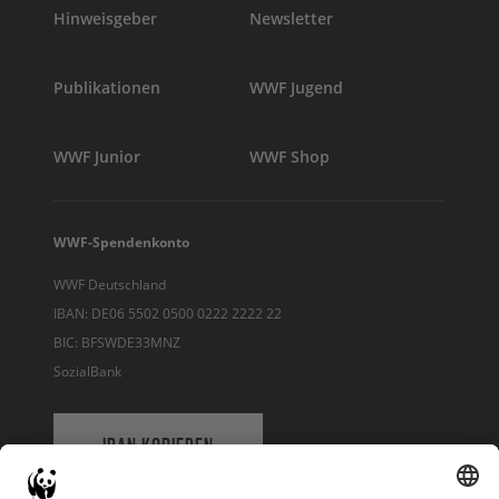
Hinweisgeber
Newsletter
Publikationen
WWF Jugend
WWF Junior
WWF Shop
WWF-Spendenkonto
WWF Deutschland
IBAN: DE06 5502 0500 0222 2222 22
BIC: BFSWDE33MNZ
SozialBank
IBAN KOPIEREN