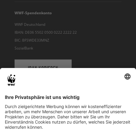
WWF-Spendenkonto
WWF Deutschland
IBAN: DE06 5502 0500 0222 2222 22
BIC: BFSWDE33MNZ
SozialBank
IBAN KOPIEREN
QR-CODE FÜR BANKING-APP
WWF Deutschland
Reinhardtstr. 18
10117 Berlin