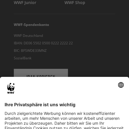
WWF Junior
WWF Shop
WWF-Spendenkonto
WWF Deutschland
IBAN: DE06 5502 0500 0222 2222 22
BIC: BFSWDE33MNZ
SozialBank
IBAN KOPIEREN
QR-CODE FÜR BANKING-APP
WWF Deutschland
Reinhardtstr. 18