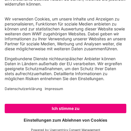
10117 Berlin
Tel.: 030-311 777 700
Ihre Spende kann steuerlich geltend gemacht werden
Registriert als Stiftung WWF Deutschland, Senatsverwaltung für
Justiz Berlin, Az: 3416/976/2
Umsatzsteuer-Identifikationsnummer: DE 114236103
Freistellungsbescheid: Als gemeinnützige Körperschaft befreit
von der Körperschaftssteuer gem. §5 I 9 KStg. unter der
Steuernummer 27/641/09321
© WWF Deutschland 2026
SPENDEN