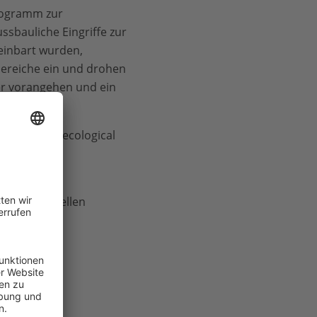
Programm zur
ssbauliche Eingriffe zur
einbart wurden,
rbereiche ein und drohen
er vorangehen und ein
sis of the ecological
te an 282 Stellen