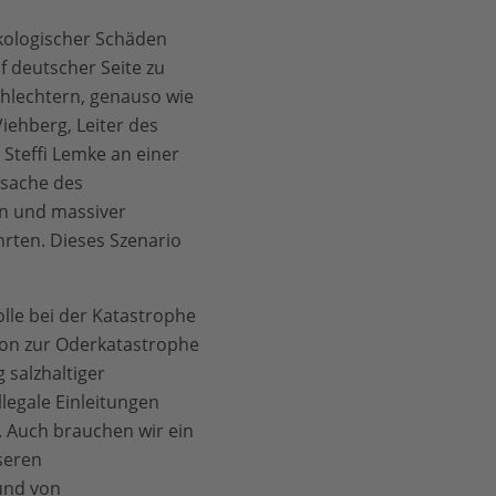
kologischer Schäden
 deutscher Seite zu
chlechtern, genauso wie
iehberg, Leiter des
Steffi Lemke an einer
rsache des
n und massiver
hrten. Dieses Szenario
olle bei der Katastrophe
ion zur Oderkatastrophe
 salzhaltiger
legale Einleitungen
 Auch brauchen wir ein
seren
und von