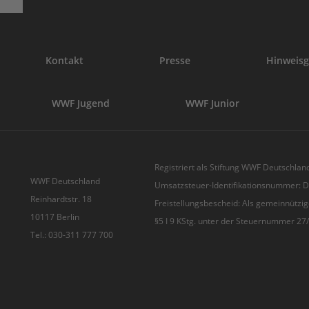
Kontakt
Presse
Hinweisg
WWF Jugend
WWF Junior
Registriert als Stiftung WWF Deutschland
WWF Deutschland
Umsatzsteuer-Identifikationsnummer:
Reinhardtstr. 18
Freistellungsbescheid: Als gemeinnützig
10117 Berlin
§5 I 9 KStg. unter der Steuernummer 2
Tel.: 030-311 777 700