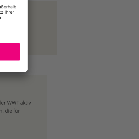
der WWF aktiv
, die für