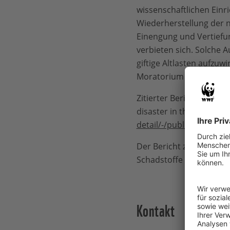
wissenschaftlichen Einr
Wiederherstellung der na
Einengung und Vertiefun
verbieten sich. Solche 
giftige Altlasten aufzu
Moratorium für den Ode
Zitierter Bericht der G
disaster in the Oder Rive
detail/-/publication/a
Der Bericht zitiert u.a. 
Schadstoffe illegal eing
Kontakt