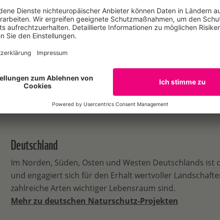
E-Mail
 Naturschutz, Biodiversität,
Tel: 030311777425
Kinder & Jugend / Berlin
Deutschland
Im Norden, Süden, Osten und Westen Deutschlands ist 
und engagiert sich für den Erhalt wertvoller Landschaften
zahlreiche Arten wichtiger Lebensraum sind.
Mehr zu deutschen Naturschutz-Projekten