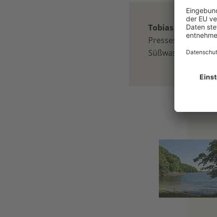
Tobias Arbinger
Pressesprecher für
Süßwasser, Asien, 