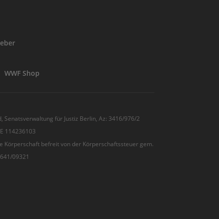
eber
WWF Shop
, Senatsverwaltung für Justiz Berlin, Az: 3416/976/2
 DE 114236103
e Körperschaft befreit von der Körperschaftssteuer gem.
7/641/09321