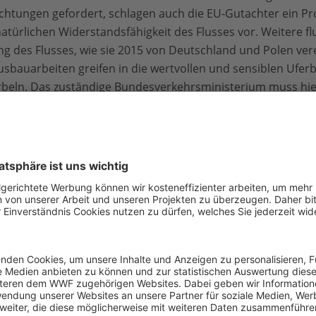
ichtungen gefordert, schlagen auch die EU-Gutachter ein 
türlichen Widerstandsfähigkeit des Flusses vor. Weitere flu
g des Flusses, wie sie 2015 von Deutschland und Polen ver
Ausbauarbeiten greifen in die wertvollen und sensiblen Ufe
wirbeln. Das zuständige Bundesverkehrsministerium muss hi
r-Ausbau ausrufen.“
emeinsamen Forschungsstelle der EU-Kommission: An EU analy
r of 2022, 16.2.23;
https://op.europa.eu/de/publication-
cae85a4-ae18-11ed-8912-01aa75ed71a1/language-en
eine polnische Quelle (S. 24), wonach allein auf polnischer Sei
eleitet wurden.