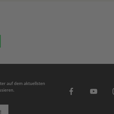
ok
auf Bluesky
Teilen auf Whatsapp
er auf dem aktuellsten
ssieren.
!