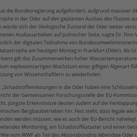
t die Bundesregierung aufgefordert, aufgrund massiver ö
ophe in der Oder auf den geplanten Ausbau des Flusses auf
n würde sich der ökologische Zustand der Oder weiter vers
nenen Ausbauarbeiten auf polnischer Seite, sagte Dr. Finn V
lich der digitalen Teilnahme von Bundesumweltministerin 
atastrophe am heutigen Montag in Frankfurt (Oder). Als U
erbens gilt das Zusammenwirken hoher Wassertemperature
 zum explosionsartigen Wachstum einer giftigen Algenart fü
tzung von Wissenschaftlern zu wiederholen.
: „Schadstoffeinleitungen in die Oder haben eine Schlüsselr
 Bericht der Gemeinsamen Forschungsstelle der EU-Kommiss
ht. Jüngste Erkenntnisse deuten zudem auf die Verklappung
ischen Bergbaubetrieben hin. Fest steht, dass legale wie il
nden werden müssen, wie es auch der EU-Bericht nahelegt.
eitendes Monitoring, ein Schadstoffkataster und einen bes
 Wie vom WWF als Teil des Aktionsbündnis lebendige Oder 