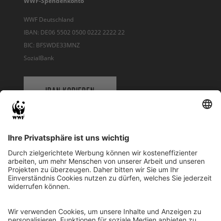
WWF-Spendenkonto
WWF Deutschland
IBAN: DE06 5502 0500 0222 2222 22
BIC: BFSWDE33MNZ
SozialBank
IBAN KOPIEREN
QR-CODE FÜR BANKING-APP
WWF Deutschland
Reinhardtstr. 18
10117 Berlin
Tel.: 030-311 777 700
Ihre Spende kann steuerlich geltend gemacht werden