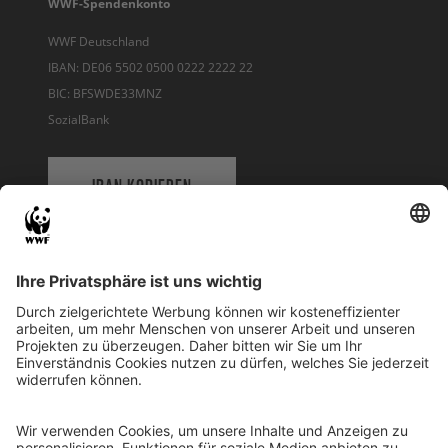
WWF-Spendenkonto
WWF Deutschland
IBAN: DE06 5502 0500 0222 2222 22
BIC: BFSWDE33MNZ
SozialBank
IBAN KOPIEREN
QR-CODE FÜR BANKING-APP
WWF Deutschland
Reinhardtstr. 18
10117 Berlin
Tel.: 030-311 777 700
Ihre Spende kann steuerlich geltend gemacht werden