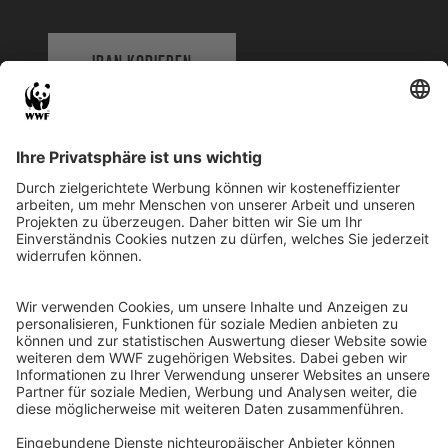
IBAN KOPIEREN
QR-CODE FÜR BANKING-APP
WWF Deutschland
Reinhardtstr. 18
10117 Berlin
Tel.: 030-311 777 700
Ihre Spende kann steuerlich geltend gemacht werden
Registriert als Stiftung WWF Deutschland, Senatsverwaltung für
Justiz Berlin, Az: 3416/976/2
Umsatzsteuer-Identifikationsnummer: DE 114236103
Freistellungsbescheid: Als gemeinnützige Körperschaft befreit