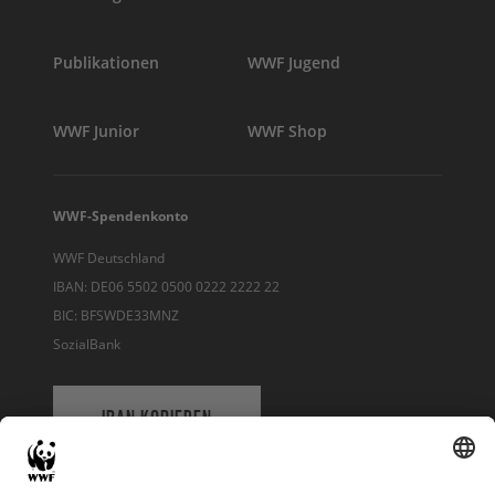
Publikationen
WWF Jugend
WWF Junior
WWF Shop
WWF-Spendenkonto
WWF Deutschland
IBAN: DE06 5502 0500 0222 2222 22
BIC: BFSWDE33MNZ
SozialBank
IBAN KOPIEREN