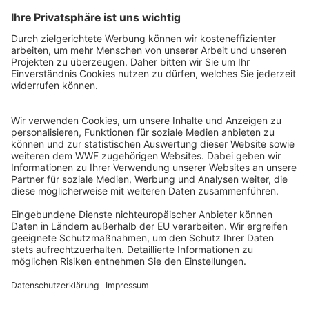
QR-CODE FÜR BANKING-APP
WWF Deutschland
Reinhardtstr. 18
10117 Berlin
Tel.: 030-311 777 700
Ihre Spende kann steuerlich geltend gemacht werden
Registriert als Stiftung WWF Deutschland, Senatsverwaltung für
Justiz Berlin, Az: 3416/976/2
Umsatzsteuer-Identifikationsnummer: DE 114236103
Freistellungsbescheid: Als gemeinnützige Körperschaft befreit
von der Körperschaftssteuer gem. §5 I 9 KStg. unter der
Steuernummer 27/641/09321
© WWF Deutschland 2026