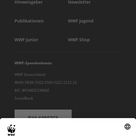
Hinweisgeber
Newsletter
Publikationen
WWF Jugend
WWF Junior
WWF Shop
WWF-Spendenkonto
WWF Deutschland
IBAN: DE06 5502 0500 0222 2222 22
BIC: BFSWDE33MNZ
SozialBank
IBAN KOPIEREN