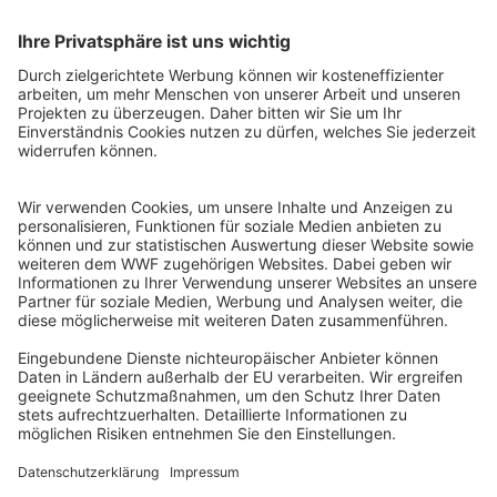
QR-CODE FÜR BANKING-APP
WWF Deutschland
Reinhardtstr. 18
10117 Berlin
Tel.: 030-311 777 700
Ihre Spende kann steuerlich geltend gemacht werden
Registriert als Stiftung WWF Deutschland, Senatsverwaltung für
Justiz Berlin, Az: 3416/976/2
Umsatzsteuer-Identifikationsnummer: DE 114236103
Freistellungsbescheid: Als gemeinnützige Körperschaft befreit
von der Körperschaftssteuer gem. §5 I 9 KStg. unter der
Steuernummer 27/641/09321
© WWF Deutschland 2026