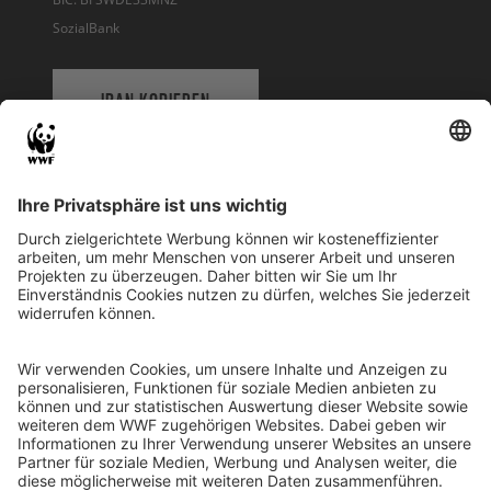
SozialBank
IBAN KOPIEREN
QR-CODE FÜR BANKING-APP
WWF Deutschland
Reinhardtstr. 18
10117 Berlin
Tel.: 030-311 777 700
Ihre Spende kann steuerlich geltend gemacht werden
Registriert als Stiftung WWF Deutschland, Senatsverwaltung für
Justiz Berlin, Az: 3416/976/2
Umsatzsteuer-Identifikationsnummer: DE 114236103