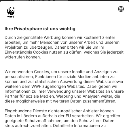
IBAN KOPIEREN
QR-CODE FÜR BANKING-APP
WWF Deutschland
Reinhardtstr. 18
10117 Berlin
Tel.: 030-311 777 700
Ihre Spende kann steuerlich geltend gemacht werden
Registriert als Stiftung WWF Deutschland, Senatsverwaltung für
Justiz Berlin, Az: 3416/976/2
Umsatzsteuer-Identifikationsnummer: DE 114236103
Freistellungsbescheid: Als gemeinnützige Körperschaft befreit
von der Körperschaftssteuer gem. §5 I 9 KStg. unter der
Steuernummer 27/641/09321